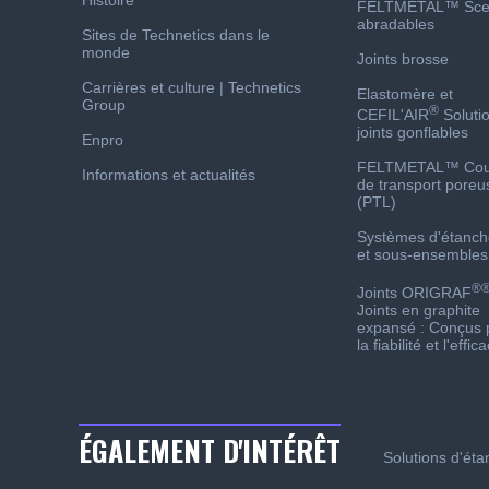
FELTMETAL™ Sce
abradables
Sites de Technetics dans le
monde
Joints brosse
Carrières et culture | Technetics
Elastomère et
Group
®
CEFIL'AIR
Soluti
joints gonflables
Enpro
FELTMETAL™ Co
Informations et actualités
de transport poreu
(PTL)
Systèmes d'étanch
et sous-ensembles
®
Joints ORIGRAF
Joints en graphite
expansé : Conçus 
la fiabilité et l'effica
ÉGALEMENT D'INTÉRÊT
Solutions d'étan