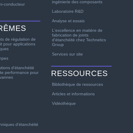
ingénierie des composants
i-conducteur
Laboratoire R&D
Analyse et essais
TRÊMES
L'excellence en matière de
fabrication de joints
nts de régulation de
d'étanchéité chez Technetics
it pour applications
Group
iques
Services sur site
mpes
utions d'étanchéité
RESSOURCES
te performance pour
 vannes
Bibliothèque de ressources
Articles et informations
Vidéothèque
chniques d'étanchéité