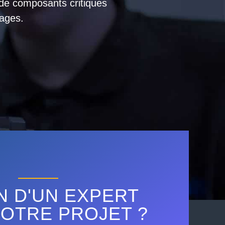
 de composants critiques
ages.
N D'UN EXPERT
OTRE PROJET ?