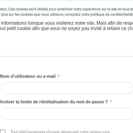
eur. Ces cookies sont utilisés pour améliorer votre expérience sur le site et vous f
plus sur les cookies que nous utilisons, consultez notre politique de confidentialité
 PROPOS
PRODUITS
MARKET
LES PLUS EXTRÊME
nformations lorsque vous visiterez notre site. Mais afin de resp
eul petit cookie afin que vous ne soyez pas invité à refaire ce ch
Nom d'utilisateur ou e-mail
*
Activer la limite de réinitialisation du mot de passe ?
*
Tout téléchargement d'image dépassant cette largeur sera