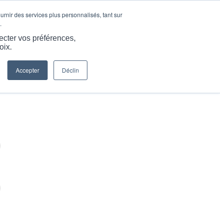
LANGUE
ARTICLES ET INFORMATIONS
CARRIÈRES
ournir des services plus personnalisés, tant sur
.
S
SERVICES
RESSOURCES
CONTACTEZ-NOUS
ecter vos préférences,
oix.
Accepter
Déclin
Vous êtes ici :
Accueil
/
Connexion