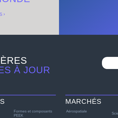
S
IÈRES
ES À JOUR
TS
MARCHÉS
Formes et composants
Aérospatiale
Sci
PEEK