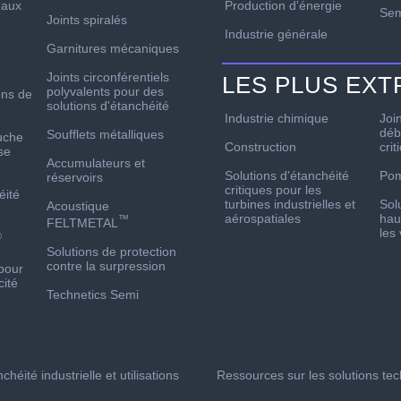
Production d'énergie
aux
Sem
Joints spiralés
Industrie générale
Garnitures mécaniques
Joints circonférentiels
LES PLUS EX
polyvalents pour des
ons de
solutions d'étanchéité
Industrie chimique
Joi
déb
Soufflets métalliques
uche
Construction
crit
se
Accumulateurs et
Solutions d'étanchéité
Po
réservoirs
critiques pour les
éité
turbines industrielles et
Sol
Acoustique
aérospatiales
hau
™
FELTMETAL
les
®
Solutions de protection
contre la surpression
pour
cité
Technetics Semi
chéité industrielle et utilisations
Ressources sur les solutions te