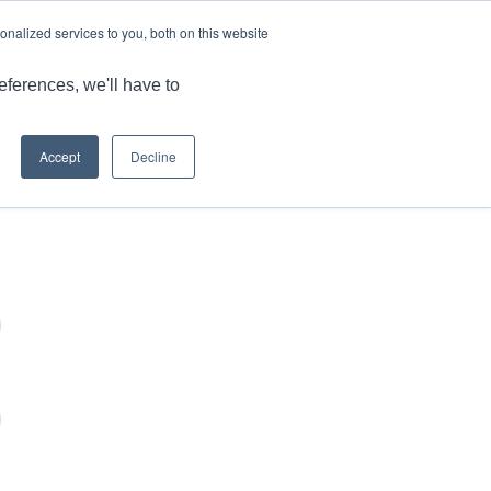
语言
文章和见解
工作机会
nalized services to you, both on this website
品
MARKET
应用
能力
资源
联系我们
eferences, we'll have to
Accept
Decline
您现在的位置：
主页
/
登录