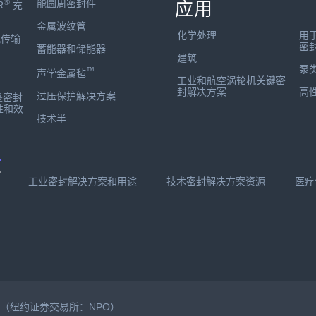
®
能圆周密封件
应用
R
充
金属波纹管
化学处理
用
孔传输
密
蓄能器和储能器
建筑
泵
™
声学金属毡
工业和航空涡轮机关键密
封解决方案
高
过压保护解决方案
墨密封
性和效
技术半
有
工业密封解决方案和用途
技术密封解决方案资源
医疗
公司（纽约证券交易所：NPO）