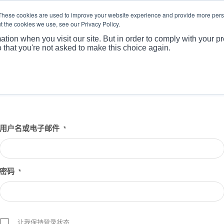
These cookies are used to improve your website experience and provide more perso
t the cookies we use, see our Privacy Policy.
关于
产
ation when you visit our site. But in order to comply with your pr
o that you're not asked to make this choice again.
用户名或电子邮件
*
密码
*
让我保持登录状态