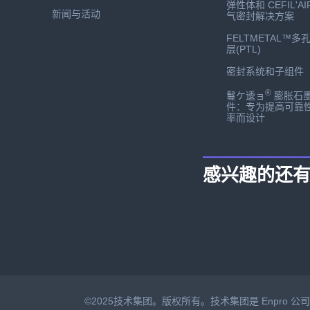
弹性体和 CEFIL'AI
新闻与活动
气密封解决方案
FELTMETAL™多
层(PTL)
密封系统和子组件
®
鬘ケ逶ョ
膨胀石
件：专为提高可靠
率而设计
感兴趣的还
©2025技术集团。版权所有。技术集团是 Enpro 