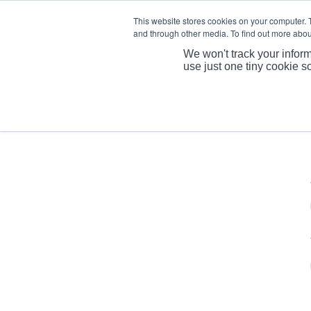
This website stores cookies on your computer. 
and through other media. To find out more abou
We won't track your inform
use just one tiny cookie s