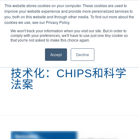
This website stores cookies on your computer. These cookies are used to
improve your website experience and provide more personalized services to
you, both on this website and through other media. To find out more about the
cookies we use, see our Privacy Policy.
We won't track your information when you visit our site. But in order to
comply with your preferences, we'll have to use just one tiny cookie so
您现在的位置：
主页
/
播客
/
获取技术：CHIPS...
that you're not asked to make this choice again.
Accept
Decline
技术化：CHIPS和科学
法案