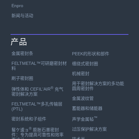
Enpro
新闻与活动
产品
金属密封条
PEEK的形状和部件
FELTMETAL™可研磨密封材
缠绕式密封圈
料
机械密封
刷子密封圈
用于密封解决方案的多功能
®
圆周密封件
弹性体和 CEFIL'AIR
充气
密封解决方案
金属波纹管
FELTMETAL™多孔传输层
蓄能器和储能器
(PTL)
™
密封系统和子组件
声学金属毡
®
过压保护解决方案
鬘ケ逶ョ
膨胀石墨密封
件：专为提高可靠性和效率