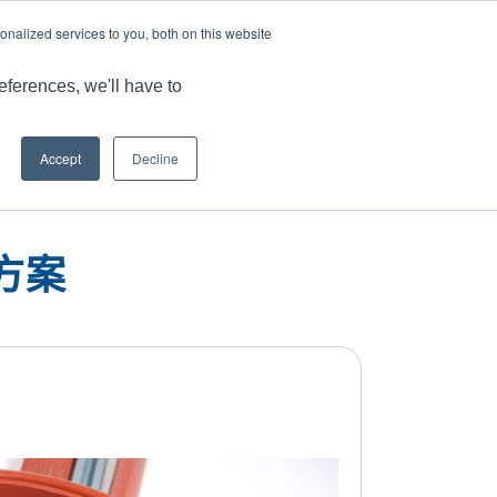
语言
文章和见解
工作机会
nalized services to you, both on this website
品
MARKET
应用
能力
资源
联系我们
eferences, we'll have to
Accept
Decline
您现在的位置：
主页
/
产品
/
®
弹性体和 CEFIL'AIR
...
方案