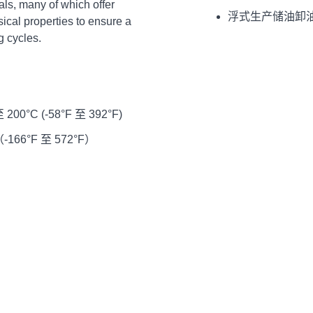
s, many of which offer
浮式生产储油卸
ical properties to ensure a
g cycles.
0°C (-58°F 至 392°F)
166°F 至 572°F）