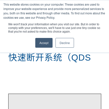
This website stores cookies on your computer. These cookies are used to
improve your website experience and provide more personalized services to
you, both on this website and through other media. To find out more about the
cookies we use, see our Privacy Policy.
We won't track your information when you visit our site. But in order to
comply with your preferences, we'll have to use just one tiny cookie so
您现在的位置：
主页
/
快速断开系统（QDS
that you're not asked to make this choice again.
Accept
Decline
快速断开系统（QDS