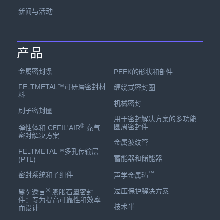
新闻与活动
产品
金属密封条
PEEK的形状和部件
FELTMETAL™可研磨密封材
缠绕式密封圈
料
机械密封
刷子密封圈
用于密封解决方案的多功能
®
圆周密封件
弹性体和 CEFIL'AIR
充气
密封解决方案
金属波纹管
FELTMETAL™多孔传输层
蓄能器和储能器
(PTL)
™
密封系统和子组件
声学金属毡
®
过压保护解决方案
鬘ケ逶ョ
膨胀石墨密封
件：专为提高可靠性和效率
技术半
而设计