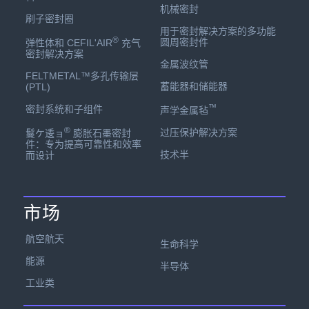
机械密封
刷子密封圈
用于密封解决方案的多功能
®
圆周密封件
弹性体和 CEFIL'AIR
充气
密封解决方案
金属波纹管
FELTMETAL™多孔传输层
蓄能器和储能器
(PTL)
™
密封系统和子组件
声学金属毡
®
过压保护解决方案
鬘ケ逶ョ
膨胀石墨密封
件：专为提高可靠性和效率
技术半
而设计
市场
航空航天
生命科学
能源
半导体
工业类