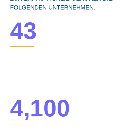
FOLGENDEN UNTERNEHMEN.
43
HAUPTFERTIGUNGSSTÄTTEN
IN NORD- UND
SÜDAMERIKA, EUROPA
UND ASIEN
4,100
MENSCHEN WELTWEIT