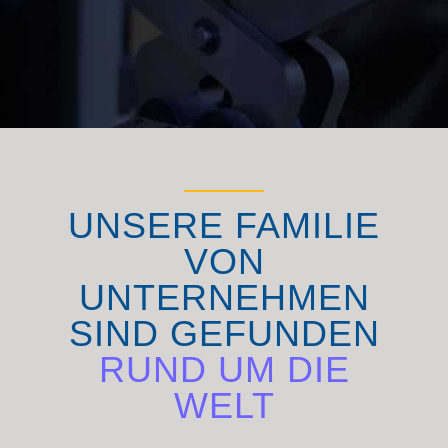
UNSERE FAMILIE
VON
UNTERNEHMEN
SIND GEFUNDEN
RUND UM DIE
WELT