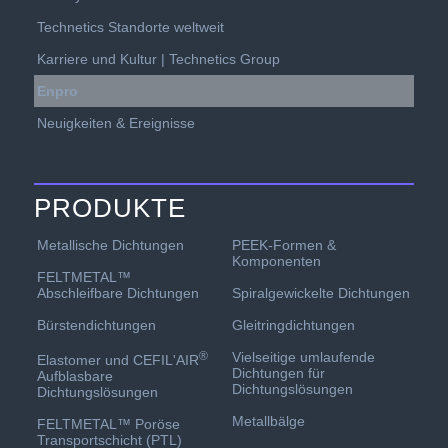
Technetics Standorte weltweit
Karriere und Kultur | Technetics Group
Enpro
Neuigkeiten & Ereignisse
PRODUKTE
PEEK-Formen &
Metallische Dichtungen
Komponenten
FELTMETAL™
Spiralgewickelte Dichtungen
Abschleifbare Dichtungen
Gleitringdichtungen
Bürstendichtungen
Vielseitige umlaufende
®
Elastomer und CEFIL'AIR
Dichtungen für
Aufblasbare
Dichtungslösungen
Dichtungslösungen
Metallbälge
FELTMETAL™ Poröse
Transportschicht (PTL)