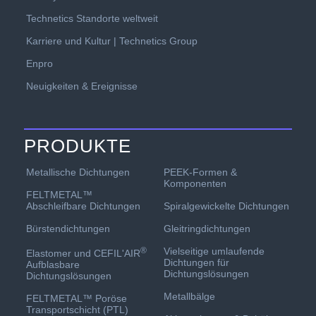
Technetics Standorte weltweit
Karriere und Kultur | Technetics Group
Enpro
Neuigkeiten & Ereignisse
PRODUKTE
PEEK-Formen &
Metallische Dichtungen
Komponenten
FELTMETAL™
Spiralgewickelte Dichtungen
Abschleifbare Dichtungen
Gleitringdichtungen
Bürstendichtungen
Vielseitige umlaufende
®
Elastomer und CEFIL'AIR
Dichtungen für
Aufblasbare
Dichtungslösungen
Dichtungslösungen
Metallbälge
FELTMETAL™ Poröse
Transportschicht (PTL)