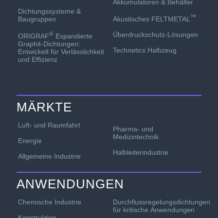
Akkumulatoren & Behälter
Dichtungssysteme &
™
Akustisches FELTMETAL
Baugruppen
Überdruckschutz-Lösungen
®
ORIGRAF
Expandierte
Graphit-Dichtungen:
Technetics Halbzeug
Entwickelt für Verlässlichkeit
und Effizienz
MÄRKTE
Luft- und Raumfahrt
Pharma- und
Medizintechnik
Energie
Halbleiterindustrie
Allgemeine Industrie
ANWENDUNGEN
Chemische Industrie
Durchflussregelungsdichtungen
für kritische Anwendungen
Konstruktion