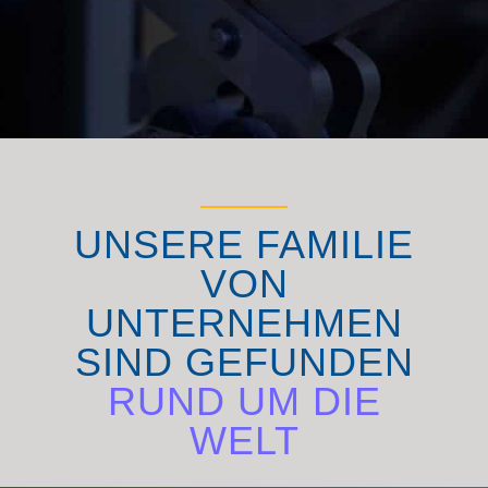
UNSERE FAMILIE
VON
UNTERNEHMEN
SIND GEFUNDEN
RUND UM DIE
WELT