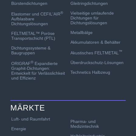
Gleitringdichtungen
Bürstendichtungen
Vielseitige umlaufende
®
Elastomer und CEFIL'AIR
Dichtungen für
Aufblasbare
Dichtungslösungen
Dichtungslösungen
Metallbälge
FELTMETAL™ Poröse
Transportschicht (PTL)
Akkumulatoren & Behälter
Dichtungssysteme &
™
Akustisches FELTMETAL
Baugruppen
Überdruckschutz-Lösungen
®
ORIGRAF
Expandierte
Graphit-Dichtungen:
Technetics Halbzeug
Entwickelt für Verlässlichkeit
und Effizienz
MÄRKTE
Luft- und Raumfahrt
Pharma- und
Medizintechnik
Energie