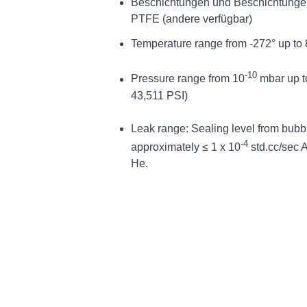
Beschichtungen und Beschichtungen:
PTFE (andere verfügbar)
Temperature range from -272° up to 
-10
Pressure range from 10
mbar up t
43,511 PSI)
Leak range: Sealing level from bubb
-4
approximately ≤ 1 x 10
std.cc/sec A
He.