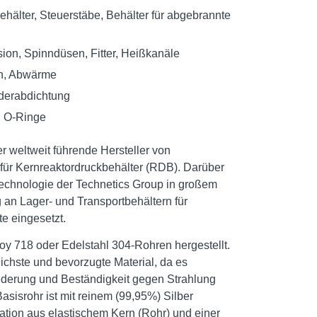
hälter, Steuerstäbe, Behälter für abgebrannte
usion, Spinndüsen, Fitter, Heißkanäle
en, Abwärme
nderabdichtung
S O-Ringe
er weltweit führende Hersteller von
für Kernreaktordruckbehälter (RDB). Darüber
technologie der Technetics Group in großem
 an Lager- und Transportbehältern für
e eingesetzt.
y 718 oder Edelstahl 304-Rohren hergestellt.
lichste und bevorzugte Material, da es
federung und Beständigkeit gegen Strahlung
asisrohr ist mit reinem (99,95%) Silber
ation aus elastischem Kern (Rohr) und einer