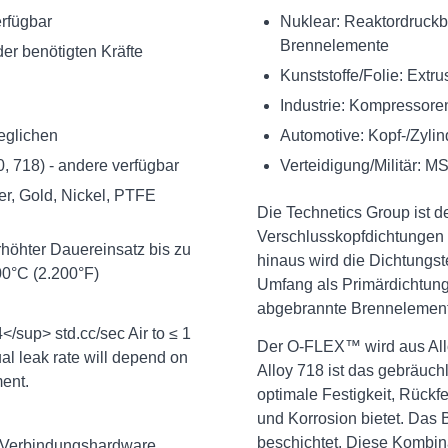
rfügbar
Nuklear: Reaktordruckbe
Brennelemente
er benötigten Kräfte
Kunststoffe/Folie: Extr
Industrie: Kompressor
eglichen
Automotive: Kopf-/Zyli
, 718) - andere verfügbar
Verteidigung/Militär: M
r, Gold, Nickel, PTFE
Die Technetics Group ist d
Verschlusskopfdichtungen 
höhter Dauereinsatz bis zu
hinaus wird die Dichtungs
00°C (2.200°F)
Umfang als Primärdichtung
abgebrannte Brennelement
/sup> std.cc/sec Air to ≤ 1
Der O-FLEX™ wird aus Allo
al leak rate will depend on
Alloy 718 ist das gebräuch
ment.
optimale Festigkeit, Rück
und Korrosion bietet. Das B
beschichtet. Diese Kombin
te Verbindungshardware