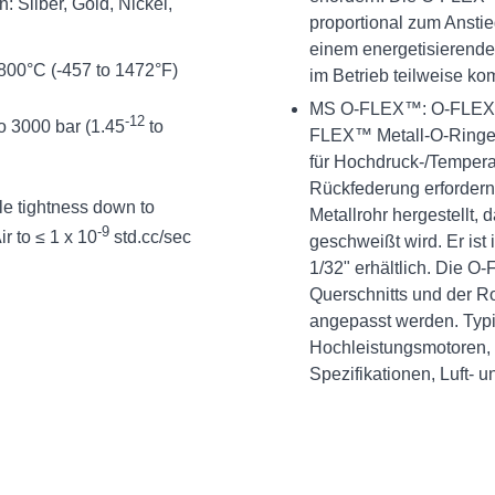
 Silber, Gold, Nickel,
proportional zum Anstie
einem energetisierenden 
800°C (-457 to 1472°F)
im Betrieb teilweise ko
MS O-FLEX™: O-FLEX™ D
-12
o 3000 bar (1.45
to
FLEX™ Metall-O-Ringe 
für Hochdruck-/Tempera
Rückfederung erforder
le tightness down to
Metallrohr hergestellt,
-9
ir to ≤ 1 x 10
std.cc/sec
geschweißt wird. Er ist
1/32" erhältlich. Die O
Querschnitts und der R
angepasst werden. Typ
Hochleistungsmotoren, K
Spezifikationen, Luft-