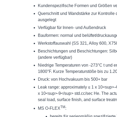
Kundenspezifische Formen und Größen ve
Querschnitt und Wandstärke zur Kontrolle d
ausgelegt
Verfügbar für Innen- und Außendruck
Bauformen: normal und belüftet/druckausg
Werkstoffauswahl (SS 321, Alloy 600, X750
Beschichtungen und Beschichtungen: Silbe
(andere verfügbar)
Niedrige Temperaturen von -273°C t und er
1800°F. Kurze Temperaturstöße bis zu 1.2
Druck: von Hochvakuum bis 500+ bar
Leak range: approximately ≤ 1 x 10<sup>-4<
x 10<sup>-9</sup> std.cc/sec He. The actu
seal load, surface finish, and surface treat
TM
MS O-FLEX
:
bereits für serienmäßig spezifizier