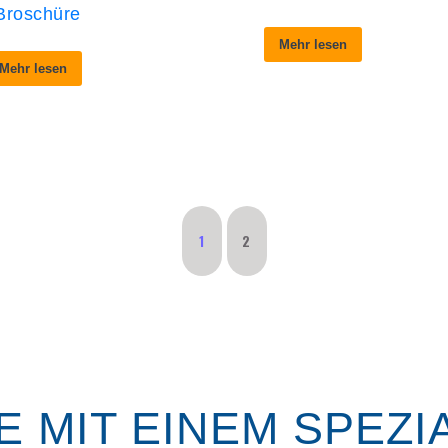
Broschüre
Mehr lesen
Mehr lesen
1
2
 MIT EINEM SPEZI