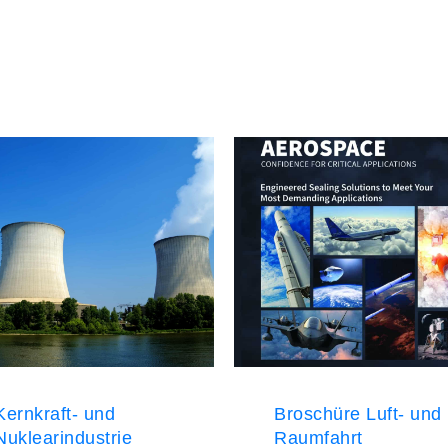
Kernkraft- und
Broschüre Luft- und
Nuklearindustrie
Raumfahrt