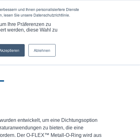
SPRACHE
ARTIKEL & EINBLICKE
KARRIERE
erbessern und Ihnen personalisiertere Dienste
 lesen Sie unsere Datenschutzrichtlinie.
STUNGEN
RESSOURCEN
KONTAKTIEREN SIE UNS
 um Ihre Präferenzen zu
dert werden, diese Wahl zu
er:
Startseite
/
Kundenspezifische O-FLEX™ Metall-O-Ringe für...
Akzeptieren
Ablehnen
L
urden entwickelt, um eine Dichtungsoption
aturanwendungen zu bieten, die eine
fordern. Der O-FLEX™ Metall-O-Ring wird aus