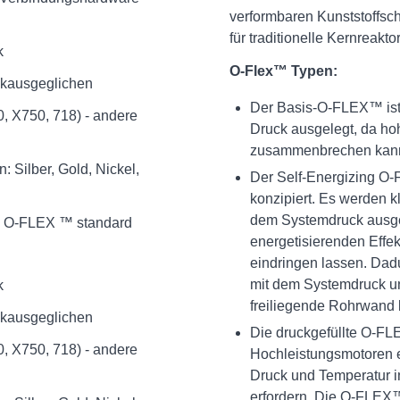
verformbaren Kunststoffschi
für traditionelle Kernreakto
k
O-Flex™ Typen:
ckausgeglichen
Der Basis-O-FLEX™ ist 
, X750, 718) - andere
Druck ausgelegt, da ho
zusammenbrechen kan
 Silber, Gold, Nickel,
Der Self-Energizing O
konzipiert. Es werden k
dem Systemdruck ausge
ei O-FLEX ™ standard
energetisierenden Effe
eindringen lassen. Dadu
mit dem Systemdruck un
k
freiliegende Rohrwand k
ckausgeglichen
Die druckgefüllte O-F
, X750, 718) - andere
Hochleistungsmotoren e
Druck und Temperatur 
erfordern. Die O-FLEX™ 