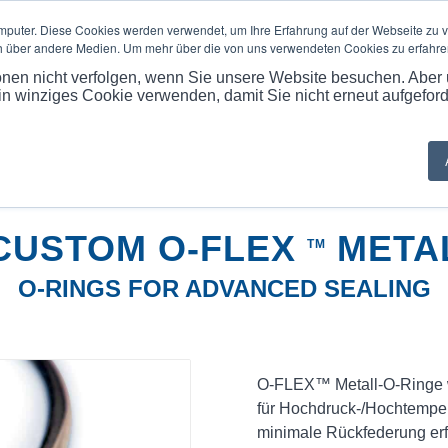
mputer. Diese Cookies werden verwendet, um Ihre Erfahrung auf der Webseite zu v
h über andere Medien. Um mehr über die von uns verwendeten Cookies zu erfahren,
 UNS
PRODUKTE
MARKET
ANWENDUNGEN
LEI
ionen nicht verfolgen, wenn Sie unsere Website besuchen. Aber
ein winziges Cookie verwenden, damit Sie nicht erneut aufgefor
Du bist hi
CUSTOM O-FLEX
META
TM
O-RINGS FOR ADVANCED SEALING
O-FLEX™ Metall-O-Ringe w
für Hochdruck-/Hochtemper
minimale Rückfederung er