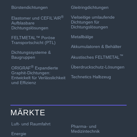
Gleitringdichtungen
Bürstendichtungen
Vielseitige umlaufende
®
Elastomer und CEFIL'AIR
Dichtungen für
Aufblasbare
Dichtungslösungen
Dichtungslösungen
Metallbälge
FELTMETAL™ Poröse
Transportschicht (PTL)
Akkumulatoren & Behälter
Dichtungssysteme &
™
Akustisches FELTMETAL
Baugruppen
Überdruckschutz-Lösungen
®
ORIGRAF
Expandierte
Graphit-Dichtungen:
Technetics Halbzeug
Entwickelt für Verlässlichkeit
und Effizienz
MÄRKTE
Luft- und Raumfahrt
Pharma- und
Medizintechnik
Energie