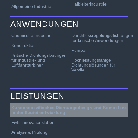
Halbleiterindustrie
Allgemeine Industrie
ANWENDUNGEN
Chemische Industrie
Durchflussregelungsdichtungen
für kritische Anwendungen
Konstruktion
Pumpen
Kritische Dichtungslösungen
für Industrie- und
Hochleistungsfähige
Luftfahrtturbinen
Dichtungslösungen für
Ventile
LEISTUNGEN
Kundenspezifisches Dichtungsdesign und Kompetenz
in der Bauteilentwicklung
F&E-Innovationslabor
Analyse & Prüfung