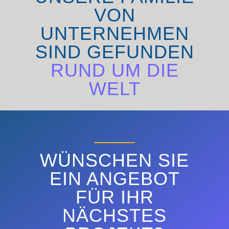
VON
UNTERNEHMEN
SIND GEFUNDEN
RUND UM DIE
WELT
ENTDECKEN SIE
WÜNSCHEN SIE
EIN ANGEBOT
FÜR IHR
NÄCHSTES