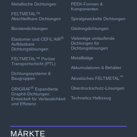
PEEK-Formen &
Metallische Dichtungen
Komponenten
FELTMETAL™
Spiralgewickelte Dichtungen
Abschleifbare Dichtungen
Gleitringdichtungen
Bürstendichtungen
Vielseitige umlaufende
®
Elastomer und CEFIL'AIR
Dichtungen für
Aufblasbare
Dichtungslösungen
Dichtungslösungen
Metallbälge
FELTMETAL™ Poröse
Transportschicht (PTL)
Akkumulatoren & Behälter
Dichtungssysteme &
™
Akustisches FELTMETAL
Baugruppen
Überdruckschutz-Lösungen
®
ORIGRAF
Expandierte
Graphit-Dichtungen:
Technetics Halbzeug
Entwickelt für Verlässlichkeit
und Effizienz
MÄRKTE