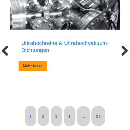
Ultrahochreine & Ultrahochvakuum-
Dichtungen
Mehr lesen
1
2
3
4
...
28