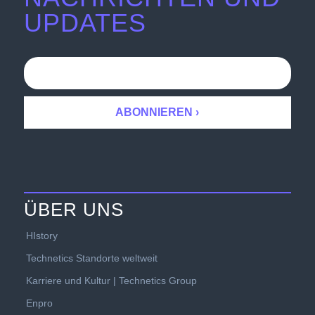
UPDATES
ÜBER UNS
HIstory
Technetics Standorte weltweit
Karriere und Kultur | Technetics Group
Enpro