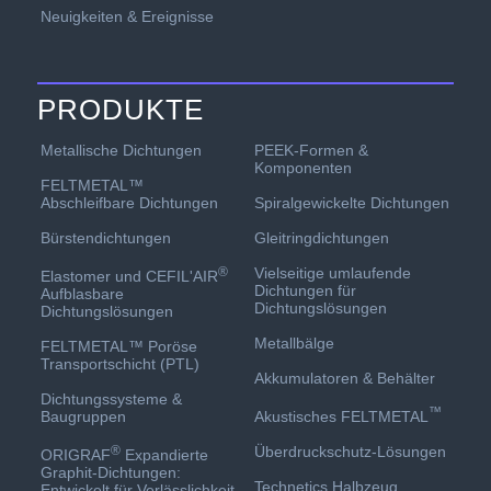
Neuigkeiten & Ereignisse
PRODUKTE
PEEK-Formen &
Metallische Dichtungen
Komponenten
FELTMETAL™
Spiralgewickelte Dichtungen
Abschleifbare Dichtungen
Gleitringdichtungen
Bürstendichtungen
Vielseitige umlaufende
®
Elastomer und CEFIL'AIR
Dichtungen für
Aufblasbare
Dichtungslösungen
Dichtungslösungen
Metallbälge
FELTMETAL™ Poröse
Transportschicht (PTL)
Akkumulatoren & Behälter
Dichtungssysteme &
™
Akustisches FELTMETAL
Baugruppen
Überdruckschutz-Lösungen
®
ORIGRAF
Expandierte
Graphit-Dichtungen:
Technetics Halbzeug
Entwickelt für Verlässlichkeit