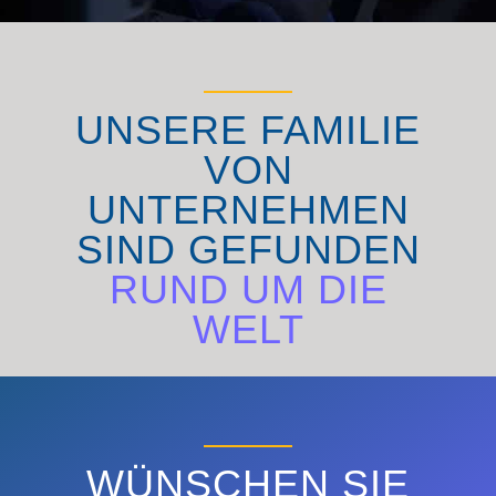
UNSERE FAMILIE
VON
UNTERNEHMEN
SIND GEFUNDEN
RUND UM DIE
WELT
ENTDECKEN SIE
WÜNSCHEN SIE