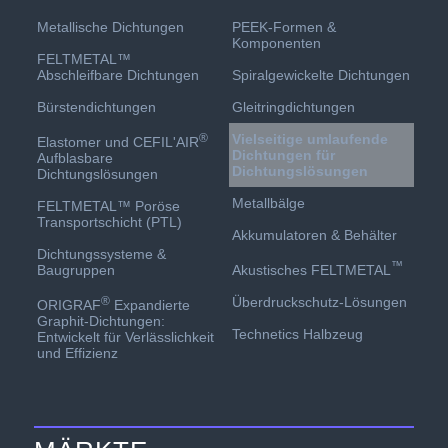
PEEK-Formen &
Metallische Dichtungen
Komponenten
FELTMETAL™
Spiralgewickelte Dichtungen
Abschleifbare Dichtungen
Gleitringdichtungen
Bürstendichtungen
Vielseitige umlaufende
®
Elastomer und CEFIL'AIR
Dichtungen für
Aufblasbare
Dichtungslösungen
Dichtungslösungen
Metallbälge
FELTMETAL™ Poröse
Transportschicht (PTL)
Akkumulatoren & Behälter
Dichtungssysteme &
™
Akustisches FELTMETAL
Baugruppen
Überdruckschutz-Lösungen
®
ORIGRAF
Expandierte
Graphit-Dichtungen:
Technetics Halbzeug
Entwickelt für Verlässlichkeit
und Effizienz