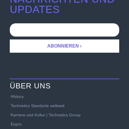
UPDATES
ÜBER UNS
HIstory
Technetics Standorte weltweit
Karriere und Kultur | Technetics Group
Enpro