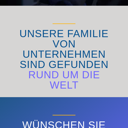
UNSERE FAMILIE
VON
UNTERNEHMEN
SIND GEFUNDEN
RUND UM DIE
WELT
ENTDECKEN SIE
WÜNSCHEN SIE