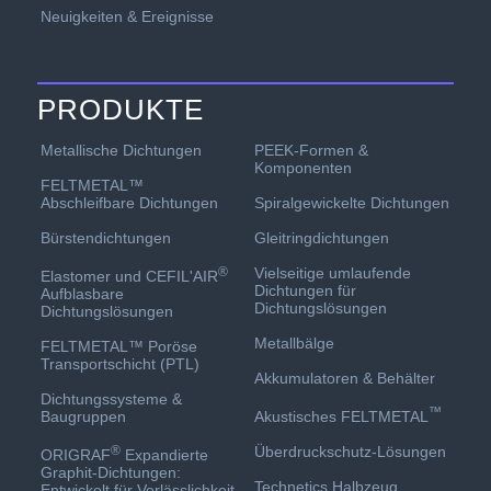
Neuigkeiten & Ereignisse
PRODUKTE
PEEK-Formen &
Metallische Dichtungen
Komponenten
FELTMETAL™
Spiralgewickelte Dichtungen
Abschleifbare Dichtungen
Gleitringdichtungen
Bürstendichtungen
Vielseitige umlaufende
®
Elastomer und CEFIL'AIR
Dichtungen für
Aufblasbare
Dichtungslösungen
Dichtungslösungen
Metallbälge
FELTMETAL™ Poröse
Transportschicht (PTL)
Akkumulatoren & Behälter
Dichtungssysteme &
™
Akustisches FELTMETAL
Baugruppen
Überdruckschutz-Lösungen
®
ORIGRAF
Expandierte
Graphit-Dichtungen:
Technetics Halbzeug
Entwickelt für Verlässlichkeit