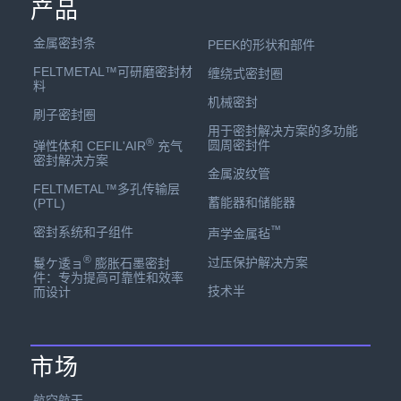
产品
金属密封条
PEEK的形状和部件
FELTMETAL™可研磨密封材
缠绕式密封圈
料
机械密封
刷子密封圈
用于密封解决方案的多功能
®
圆周密封件
弹性体和 CEFIL'AIR
充气
密封解决方案
金属波纹管
FELTMETAL™多孔传输层
蓄能器和储能器
(PTL)
™
密封系统和子组件
声学金属毡
®
过压保护解决方案
鬘ケ逶ョ
膨胀石墨密封
件：专为提高可靠性和效率
技术半
而设计
市场
航空航天