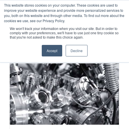
This website stores cookies on your computer. These cookies are used to
improve your website experience and provide more personalized services to
you, both on this website and through other media. To find out more about the
cookies we use, see our Privacy Policy.
We won't track your information when you visit our site. But in order to
comply with your preferences, we'll have to use just one tiny cookie so
您现在的位置：
主页
/
金属波纹管
/
that you're not asked to make this choice again.
BELFAB®边缘焊接金属波纹管
Accept
Decline