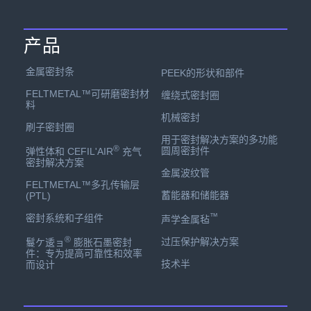
产品
金属密封条
PEEK的形状和部件
FELTMETAL™可研磨密封材
缠绕式密封圈
料
机械密封
刷子密封圈
用于密封解决方案的多功能
®
圆周密封件
弹性体和 CEFIL'AIR
充气
密封解决方案
金属波纹管
FELTMETAL™多孔传输层
蓄能器和储能器
(PTL)
™
密封系统和子组件
声学金属毡
®
过压保护解决方案
鬘ケ逶ョ
膨胀石墨密封
件：专为提高可靠性和效率
技术半
而设计