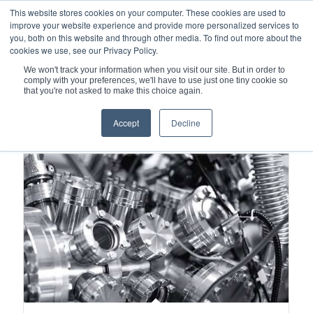
This website stores cookies on your computer. These cookies are used to
improve your website experience and provide more personalized services to
you, both on this website and through other media. To find out more about the
cookies we use, see our Privacy Policy.
We won't track your information when you visit our site. But in order to
comply with your preferences, we'll have to use just one tiny cookie so
您现在的位置：
主页
/
金属波纹管
that you're not asked to make this choice again.
Accept
Decline