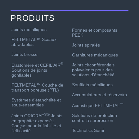
PRODUITS
Joints métalliques
Formes et composants
PEEK
FELTMETAL™ Sceaux
abradables
Joints spiralés
Joints brosse
Garnitures mécaniques
®
Joints circonférentiels
Elastomère et CEFIL'AIR
polyvalents pour des
Solutions de joints
solutions d'étanchéité
gonflables
Soufflets métalliques
FELTMETAL™ Couche de
transport poreuse (PTL)
Accumulateurs et réservoirs
Systèmes d'étanchéité et
™
sous-ensembles
Acoustique FELTMETAL
®
®
Solutions de protection
Joints ORIGRAF
Joints
contre la surpression
en graphite expansé :
Conçus pour la fiabilité et
Technetics Semi
l'efficacité