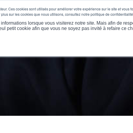
eur. Ces cookies sont utilisés pour améliorer votre expérience sur le site et vous f
plus sur les cookies que nous utilisons, consultez notre politique de confidentialité
 PROPOS
PRODUITS
MARKET
LES PLUS EXTRÊME
nformations lorsque vous visiterez notre site. Mais afin de resp
eul petit cookie afin que vous ne soyez pas invité à refaire ce ch