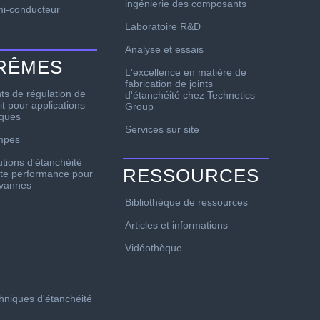
ingénierie des composants
i-conducteur
Laboratoire R&D
Analyse et essais
TRÊMES
L'excellence en matière de
fabrication de joints
nts de régulation de
d'étanchéité chez Technetics
it pour applications
Group
iques
Services sur site
mpes
utions d'étanchéité
RESSOURCES
te performance pour
 vannes
Bibliothèque de ressources
Articles et informations
Vidéothèque
chniques d'étanchéité