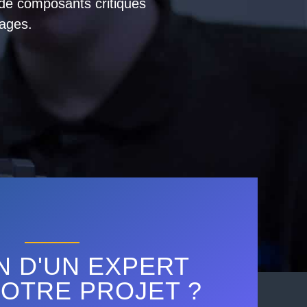
 de composants critiques
ages.
N D'UN EXPERT
OTRE PROJET ?