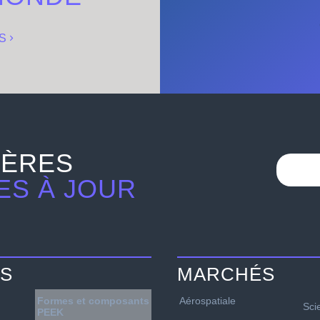
S
IÈRES
ES À JOUR
TS
MARCHÉS
Formes et composants
Aérospatiale
Sci
PEEK