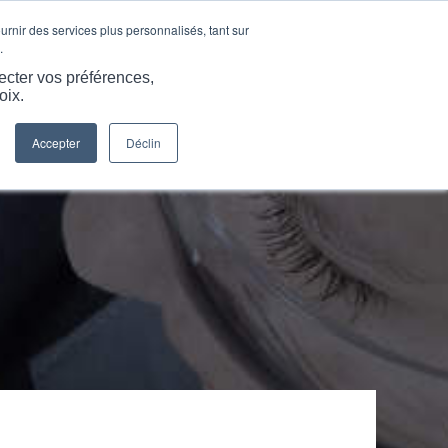
LANGUE
ARTICLES ET INFORMATIONS
CARRIÈRES
ournir des services plus personnalisés, tant sur
.
S
SERVICES
RESSOURCES
CONTACTEZ-NOUS
ecter vos préférences,
oix.
Accepter
Déclin
Vous êtes ici :
Accueil
/
Produits
/
Formes et composants PEEK