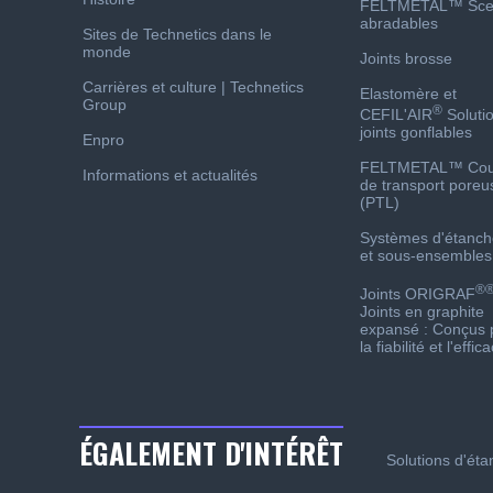
FELTMETAL™ Sce
abradables
Sites de Technetics dans le
monde
Joints brosse
Carrières et culture | Technetics
Elastomère et
Group
®
CEFIL'AIR
Soluti
joints gonflables
Enpro
FELTMETAL™ Co
Informations et actualités
de transport poreu
(PTL)
Systèmes d'étanch
et sous-ensembles
®
Joints ORIGRAF
Joints en graphite
expansé : Conçus 
la fiabilité et l'effica
ÉGALEMENT D'INTÉRÊT
Solutions d'étan