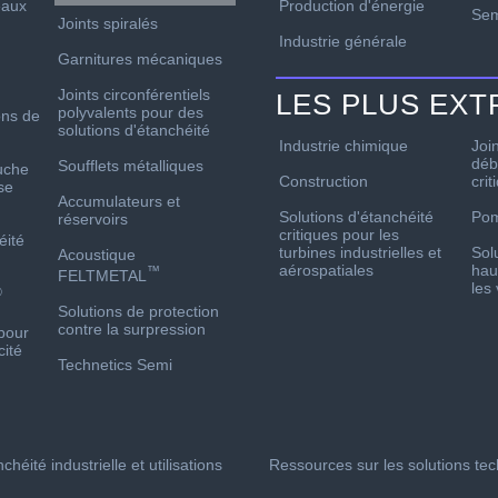
Production d'énergie
aux
Sem
Joints spiralés
Industrie générale
Garnitures mécaniques
Joints circonférentiels
LES PLUS EX
polyvalents pour des
ons de
solutions d'étanchéité
Industrie chimique
Joi
déb
Soufflets métalliques
uche
Construction
crit
se
Accumulateurs et
Solutions d'étanchéité
Po
réservoirs
critiques pour les
éité
turbines industrielles et
Sol
Acoustique
aérospatiales
hau
™
FELTMETAL
les
®
Solutions de protection
contre la surpression
pour
cité
Technetics Semi
chéité industrielle et utilisations
Ressources sur les solutions te