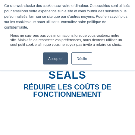
Ce site web stocke des cookies sur votre ordinateur. Ces cookies sont utilisés
pour améliorer votre expérience sur le site et vous fournir des services plus
personnalisés, tant sur ce site que par d'autres moyens. Pour en savoir plus
sur les cookies que nous utilisons, consultez notre politique de
confidentialité.
Vous êtes ici :
Accueil
/
Joints CEFILAC GPA® : Réduire ...
Nous ne suivrons pas vos informations lorsque vous visiterez notre
site. Mais afin de respecter vos préférences, nous devrons utiliser un
seul petit cookie afin que vous ne soyez pas invité à refaire ce choix.
Accepter
Déclin
CEFILAC GPA
®
SEALS
RÉDUIRE LES COÛTS DE
FONCTIONNEMENT