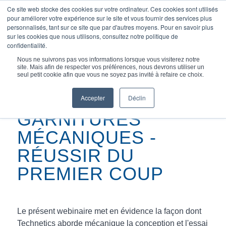
Ce site web stocke des cookies sur votre ordinateur. Ces cookies sont utilisés
pour améliorer votre expérience sur le site et vous fournir des services plus
personnalisés, tant sur ce site que par d'autres moyens. Pour en savoir plus
sur les cookies que nous utilisons, consultez notre politique de
confidentialité.
Vous êtes ici :
Accueil
/
Garnitures mécaniques - Obtenir...
Nous ne suivrons pas vos informations lorsque vous visiterez notre
site. Mais afin de respecter vos préférences, nous devrons utiliser un
seul petit cookie afin que vous ne soyez pas invité à refaire ce choix.
Accepter
Déclin
GARNITURES
MÉCANIQUES -
RÉUSSIR DU
PREMIER COUP
Le présent
webinaire
met en évidence la façon dont
Technetics aborde
mécanique
la conception et l'essai