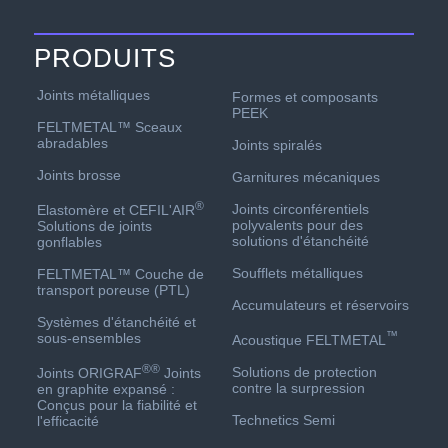
PRODUITS
Joints métalliques
Formes et composants
PEEK
FELTMETAL™ Sceaux
abradables
Joints spiralés
Joints brosse
Garnitures mécaniques
®
Joints circonférentiels
Elastomère et CEFIL'AIR
polyvalents pour des
Solutions de joints
solutions d'étanchéité
gonflables
Soufflets métalliques
FELTMETAL™ Couche de
transport poreuse (PTL)
Accumulateurs et réservoirs
Systèmes d'étanchéité et
™
sous-ensembles
Acoustique FELTMETAL
®
®
Solutions de protection
Joints ORIGRAF
Joints
contre la surpression
en graphite expansé :
Conçus pour la fiabilité et
Technetics Semi
l'efficacité