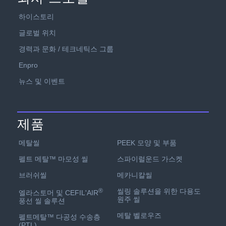
하이스토리
글로벌 위치
경력과 문화 / 테크네틱스 그룹
Enpro
뉴스 및 이벤트
제품
PEEK 모양 및 부품
메탈씰
스파이럴운드 가스켓
펠트 메탈™ 마모성 씰
메카니칼씰
브러쉬씰
씰링 솔루션을 위한 다용도
®
엘라스토머 및 CEFIL'AIR
원주 씰
풍선 씰 솔루션
메탈 벨로우즈
펠트메탈™ 다공성 수송층
(PTL)