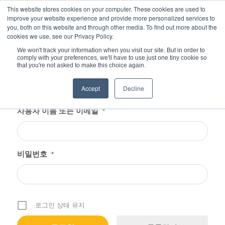
This website stores cookies on your computer. These cookies are used to
improve your website experience and provide more personalized services to
you, both on this website and through other media. To find out more about the
cookies we use, see our Privacy Policy.
We won't track your information when you visit our site. But in order to
comply with your preferences, we'll have to use just one tiny cookie so
현재 위치:
홈
/
로그인
that you're not asked to make this choice again.
Accept
Decline
사용자 이름 또는 이메일
*
비밀번호
*
로그인 상태 유지