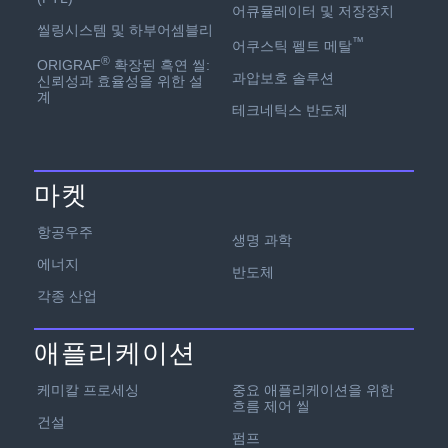
어큐뮬레이터 및 저장장치
씰링시스템 및 하부어셈블리
™
어쿠스틱 펠트 메탈
®
ORIGRAF
확장된 흑연 씰:
과압보호 솔루션
신뢰성과 효율성을 위한 설
계
테크네틱스 반도체
마켓
항공우주
생명 과학
에너지
반도체
각종 산업
애플리케이션
케미칼 프로세싱
중요 애플리케이션을 위한
흐름 제어 씰
건설
펌프