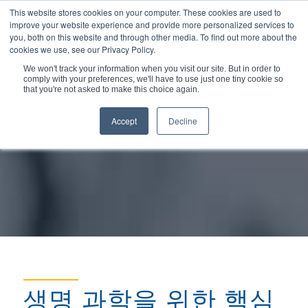
This website stores cookies on your computer. These cookies are used to
improve your website experience and provide more personalized services to
you, both on this website and through other media. To find out more about the
cookies we use, see our Privacy Policy.
We won't track your information when you visit our site. But in order to
comply with your preferences, we'll have to use just one tiny cookie so
현재 위치:
홈
/
시장 및 응용분야
/
생명 과학
that you're not asked to make this choice again.
Accept
Decline
생명 과학을 위한 핵심