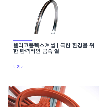
헬리코플렉스® 씰 | 극한 환경을 위
한 탄력적인 금속 씰
보기