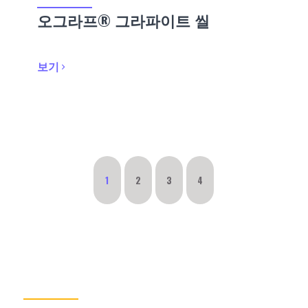
오그라프® 그라파이트 씰
보기
1
2
3
4