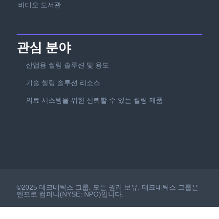
비디오 도서관
관심 분야
산업용 씰링 솔루션 및 용도
기술 씰링 솔루션 리소스
의료 시스템을 위한 신뢰할 수 있는 씰링 제품
©2025 테크네틱스 그룹. 모든 권리 보유. 테크네틱스 그룹은
엔프로 컴퍼니(NYSE: NPO)입니다.
이용 약관
GDPR
개인정보 보호
쿠키 정책
면책조항
|
|
|
|