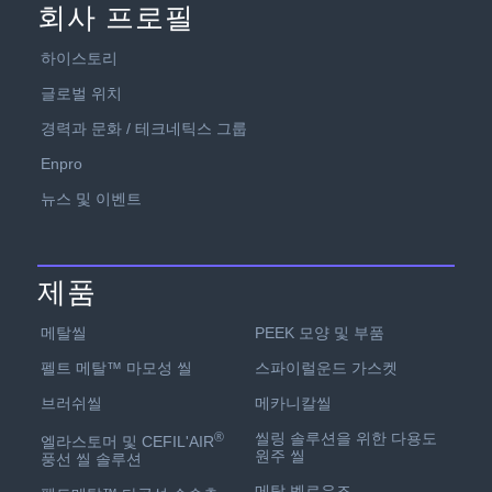
회사 프로필
하이스토리
글로벌 위치
경력과 문화 / 테크네틱스 그룹
Enpro
뉴스 및 이벤트
제품
PEEK 모양 및 부품
메탈씰
스파이럴운드 가스켓
펠트 메탈™ 마모성 씰
메카니칼씰
브러쉬씰
씰링 솔루션을 위한 다용도
®
엘라스토머 및 CEFIL'AIR
원주 씰
풍선 씰 솔루션
메탈 벨로우즈