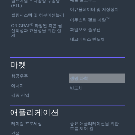
펠트메탈™ 다공성 수송층
(PTL)
어큐뮬레이터 및 저장장치
씰링시스템 및 하부어셈블리
™
어쿠스틱 펠트 메탈
®
ORIGRAF
확장된 흑연 씰:
과압보호 솔루션
신뢰성과 효율성을 위한 설
계
테크네틱스 반도체
마켓
항공우주
생명 과학
에너지
반도체
각종 산업
애플리케이션
케미칼 프로세싱
중요 애플리케이션을 위한
흐름 제어 씰
건설