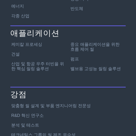
에너지
반도체
각종 산업
애플리케이션
케미칼 프로세싱
중요 애플리케이션을 위한
흐름 제어 씰
건설
펌프
산업 및 항공 우주 터빈을 위
한 핵심 씰링 솔루션
밸브용 고성능 씰링 솔루션
강점
맞춤형 씰 설계 및 부품 엔지니어링 전문성
R&D 혁신 연구소
분석 및 테스트
테크네틱스 그룹의 씰 제조 우수성