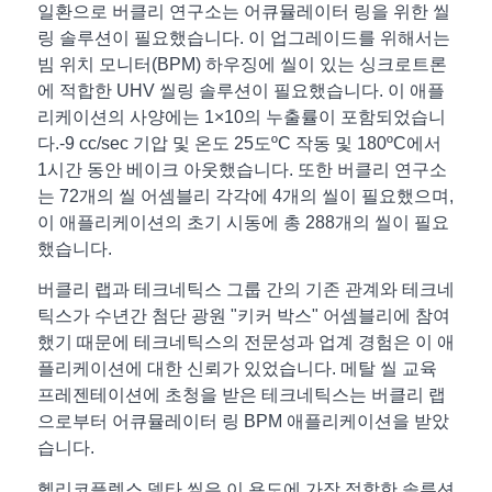
일환으로 버클리 연구소는 어큐뮬레이터 링을 위한 씰
링 솔루션이 필요했습니다. 이 업그레이드를 위해서는
빔 위치 모니터(BPM) 하우징에 씰이 있는 싱크로트론
에 적합한 UHV 씰링 솔루션이 필요했습니다. 이 애플
리케이션의 사양에는 1×10의 누출률이 포함되었습니
다.
-9
cc/sec 기압 및 온도 25도
º
C 작동 및 180
º
C에서
1시간 동안 베이크 아웃했습니다. 또한 버클리 연구소
는 72개의 씰 어셈블리 각각에 4개의 씰이 필요했으며,
이 애플리케이션의 초기 시동에 총 288개의 씰이 필요
했습니다.
버클리 랩과 테크네틱스 그룹 간의 기존 관계와 테크네
틱스가 수년간 첨단 광원 "키커 박스" 어셈블리에 참여
했기 때문에 테크네틱스의 전문성과 업계 경험은 이 애
플리케이션에 대한 신뢰가 있었습니다. 메탈 씰 교육
프레젠테이션에 초청을 받은 테크네틱스는 버클리 랩
으로부터 어큐뮬레이터 링 BPM 애플리케이션을 받았
습니다.
헬리코플렉스 델타 씰은 이 용도에 가장 적합한 솔루션