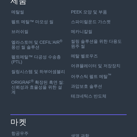
제품
PEEK 모양 및 부품
메탈씰
스파이럴운드 가스켓
펠트 메탈™ 마모성 씰
메카니칼씰
브러쉬씰
씰링 솔루션을 위한 다용도
®
엘라스토머 및 CEFIL'AIR
원주 씰
풍선 씰 솔루션
메탈 벨로우즈
펠트메탈™ 다공성 수송층
(PTL)
어큐뮬레이터 및 저장장치
씰링시스템 및 하부어셈블리
™
어쿠스틱 펠트 메탈
®
ORIGRAF
확장된 흑연 씰:
과압보호 솔루션
신뢰성과 효율성을 위한 설
계
테크네틱스 반도체
마켓
항공우주
생명 과학