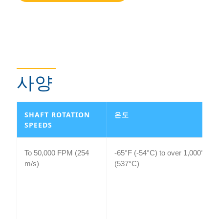
사양
SHAFT ROTATION
온도
SPEEDS
To 50,000 FPM (254
-65°F (-54°C) to over 1,000°F
m/s)
(537°C)