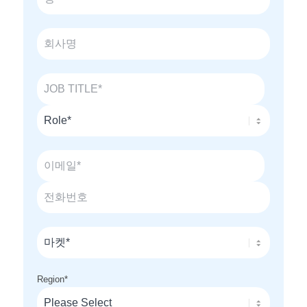
Region
*