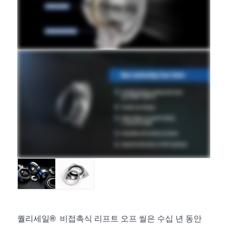
퀄리세일
®
비접촉식 리프트 오프 씰은 수십 년 동안