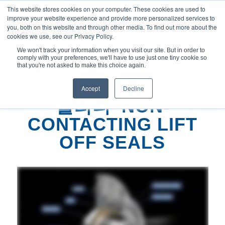
This website stores cookies on your computer. These cookies are used to
improve your website experience and provide more personalized services to
you, both on this website and through other media. To find out more about the
cookies we use, see our Privacy Policy.
We won't track your information when you visit our site. But in order to
comply with your preferences, we'll have to use just one tiny cookie so
현재 위치:
홈
/
Qualiseal® 비접촉식 ...
that you're not asked to make this choice again.
Accept
Decline
퀄리티
NON-
®
CONTACTING LIFT
OFF SEALS