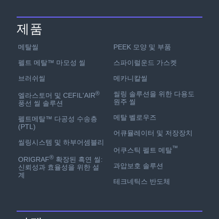
제품
PEEK 모양 및 부품
메탈씰
스파이럴운드 가스켓
펠트 메탈™ 마모성 씰
메카니칼씰
브러쉬씰
씰링 솔루션을 위한 다용도
®
엘라스토머 및 CEFIL'AIR
원주 씰
풍선 씰 솔루션
메탈 벨로우즈
펠트메탈™ 다공성 수송층
(PTL)
어큐뮬레이터 및 저장장치
씰링시스템 및 하부어셈블리
™
어쿠스틱 펠트 메탈
®
ORIGRAF
확장된 흑연 씰:
과압보호 솔루션
신뢰성과 효율성을 위한 설
계
테크네틱스 반도체