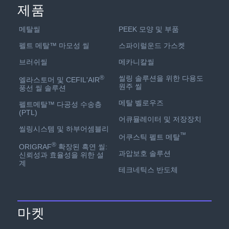
제품
PEEK 모양 및 부품
메탈씰
스파이럴운드 가스켓
펠트 메탈™ 마모성 씰
메카니칼씰
브러쉬씰
씰링 솔루션을 위한 다용도
®
엘라스토머 및 CEFIL'AIR
원주 씰
풍선 씰 솔루션
메탈 벨로우즈
펠트메탈™ 다공성 수송층
(PTL)
어큐뮬레이터 및 저장장치
씰링시스템 및 하부어셈블리
™
어쿠스틱 펠트 메탈
®
ORIGRAF
확장된 흑연 씰:
과압보호 솔루션
신뢰성과 효율성을 위한 설
계
테크네틱스 반도체
마켓