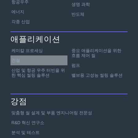
항공우주
생명 과학
에너지
반도체
각종 산업
애플리케이션
케미칼 프로세싱
중요 애플리케이션을 위한
흐름 제어 씰
건설
펌프
산업 및 항공 우주 터빈을 위
한 핵심 씰링 솔루션
밸브용 고성능 씰링 솔루션
강점
맞춤형 씰 설계 및 부품 엔지니어링 전문성
R&D 혁신 연구소
분석 및 테스트