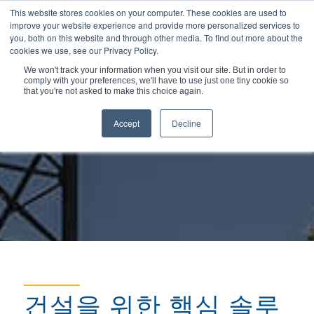
This website stores cookies on your computer. These cookies are used to
improve your website experience and provide more personalized services to
you, both on this website and through other media. To find out more about the
cookies we use, see our Privacy Policy.
We won't track your information when you visit our site. But in order to
comply with your preferences, we'll have to use just one tiny cookie so
현재 위치:
홈
/
시장 및 응용분야
/
건설
that you're not asked to make this choice again.
Accept
Decline
건설을 위한 핵심 솔루