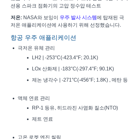
션용 스파크 점화기의 고압 정수압 테스트
저온:
NASA와 보잉이
우주 발사 시스템
에 탑재된 극
저온 애플리케이션에 사용하기 위해 선정했습니다.
항공 우주 애플리케이션
극저온 유체 관리
LH2 | -253°C(-423.4°F; 20.1K)
LOx 산화제 | -183°C(-297.4°F; 90.1K)
제논 냉각수 | -271°C(-456°F; 1.8K) , 메탄 등
액체 연료 관리
RP-1 등유, 히드라진 사염화 질소(NTO)
제트 연료
고온 로켓 엔진 씰링