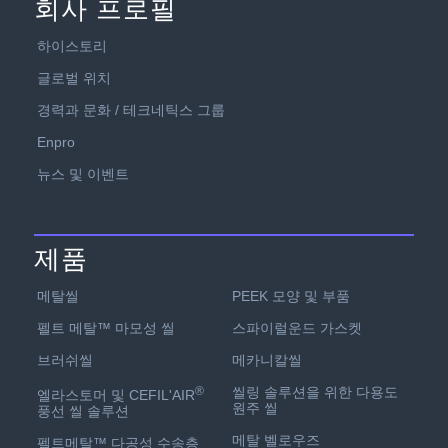
회사 프로필
하이스토리
글로벌 위치
경력과 문화 / 테크네틱스 그룹
Enpro
뉴스 및 이벤트
제품
PEEK 모양 및 부품
메탈씰
스파이럴운드 가스켓
펠트 메탈™ 마모성 씰
메카니칼씰
브러쉬씰
씰링 솔루션을 위한 다용도
®
엘라스토머 및 CEFIL'AIR
원주 씰
풍선 씰 솔루션
메탈 벨로우즈
펠트메탈™ 다공성 수송층