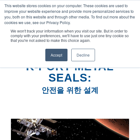
This website stores cookies on your computer. These cookies are used to
improve your website experience and provide more personalized services to
you, both on this website and through other media. To find out more about the
cookies we use, see our Privacy Policy.
We won't track your information when you visit our site. But in order to
comply with your preferences, we'll have to use just one tiny cookie so
현재 위치:
홈
/
K-포트 메탈 씰: 엔지니어링...
that you're not asked to make this choice again.
Accept
Decline
K-PORT METAL
SEALS:
안전을 위한 설계