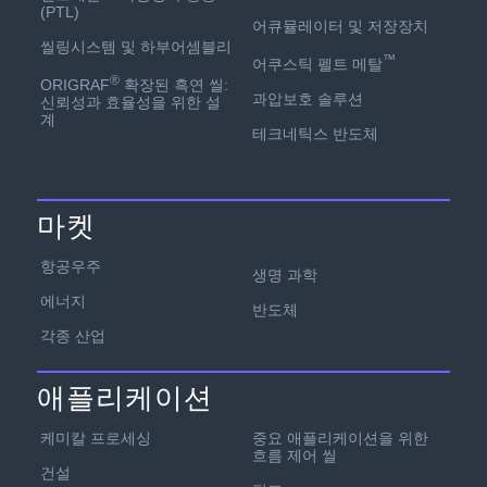
(PTL)
어큐뮬레이터 및 저장장치
씰링시스템 및 하부어셈블리
™
어쿠스틱 펠트 메탈
®
ORIGRAF
확장된 흑연 씰:
과압보호 솔루션
신뢰성과 효율성을 위한 설
계
테크네틱스 반도체
마켓
항공우주
생명 과학
에너지
반도체
각종 산업
애플리케이션
케미칼 프로세싱
중요 애플리케이션을 위한
흐름 제어 씰
건설