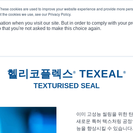
These cookies are used to improve your website experience and provide more perso
t the cookies we use, see our Privacy Policy.
회사 프로필
제품
ation when you visit our site. But in order to comply with your pr
o that you're not asked to make this choice again.
헬리코플렉스
TEXEAL
®
®
TEXTURISED SEAL
이미 고성능 씰링을 위한 탄
새로운 특허 텍스처링 공정인
능을 향상시킬 수 있습니다. 