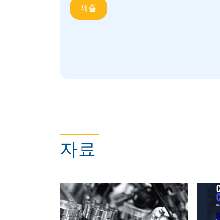
메탈씰
자료