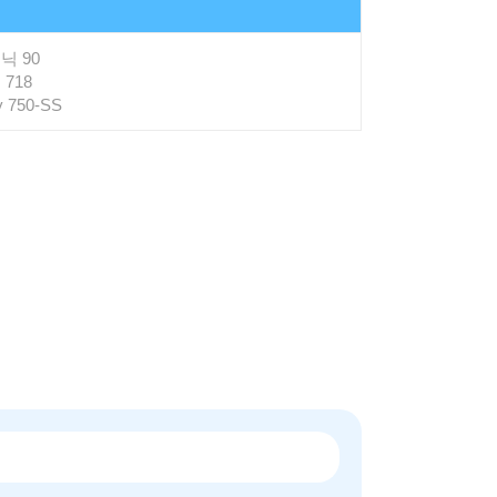
닉 90
718
y 750-SS