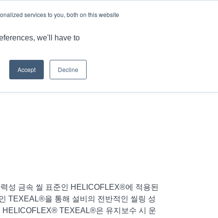
언어
기사 및 정보
경력
nalized services to you, both on this website
MARKET
애플리케이션
강점
자료
문의
eferences, we'll have to
Accept
Decline
현재 위치:
홈
/
헬리코플렉스® 텍스실® 텍스처라이즈드 에스...
력성 금속 씰 표준인 HELICOFLEX®에 적용된
 TEXEAL®을 통해 설비의 전반적인 씰링 성
HELICOFLEX® TEXEAL®은 유지보수 시 운