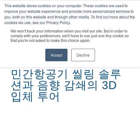
This website stores cookies on your computer. These cookies are used to
improve your website experience and provide more personalized services to
you, both on this website and through other media. To find out more about the
cookies we use, see our Privacy Policy.
We won't track your information when you visit our site. But in order to
comply with your preferences, we'll have to use just one tiny cookie so
현재 위치:
홈
/
씰링 솔루션 3D 투어...
that you're not asked to make this choice again.
Accept
Decline
민간항공기 씰링 솔루
션과 음향 감쇄의 3D
입체 투어