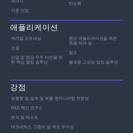
에너지
반도체
각종 산업
애플리케이션
케미칼 프로세싱
중요 애플리케이션을 위한
흐름 제어 씰
건설
펌프
산업 및 항공 우주 터빈을 위
한 핵심 씰링 솔루션
밸브용 고성능 씰링 솔루션
강점
맞춤형 씰 설계 및 부품 엔지니어링 전문성
R&D 혁신 연구소
분석 및 테스트
테크네틱스 그룹의 씰 제조 우수성