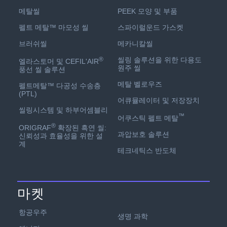
PEEK 모양 및 부품
메탈씰
스파이럴운드 가스켓
펠트 메탈™ 마모성 씰
메카니칼씰
브러쉬씰
씰링 솔루션을 위한 다용도
®
엘라스토머 및 CEFIL'AIR
원주 씰
풍선 씰 솔루션
메탈 벨로우즈
펠트메탈™ 다공성 수송층
(PTL)
어큐뮬레이터 및 저장장치
씰링시스템 및 하부어셈블리
™
어쿠스틱 펠트 메탈
®
ORIGRAF
확장된 흑연 씰:
과압보호 솔루션
신뢰성과 효율성을 위한 설
계
테크네틱스 반도체
마켓
항공우주
생명 과학