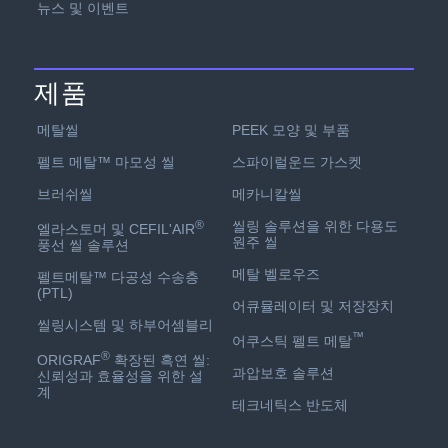
뉴스 및 이벤트
제품
PEEK 모양 및 부품
메탈씰
스파이럴운드 가스켓
펠트 메탈™ 마모성 씰
메카니칼씰
브러쉬씰
씰링 솔루션을 위한 다용도
®
엘라스토머 및 CEFIL'AIR
원주 씰
풍선 씰 솔루션
메탈 벨로우즈
펠트메탈™ 다공성 수송층
(PTL)
어큐뮬레이터 및 저장장치
씰링시스템 및 하부어셈블리
™
어쿠스틱 펠트 메탈
®
ORIGRAF
확장된 흑연 씰:
과압보호 솔루션
신뢰성과 효율성을 위한 설
계
테크네틱스 반도체