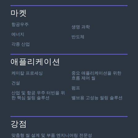
마켓
항공우주
생명 과학
에너지
반도체
각종 산업
애플리케이션
케미칼 프로세싱
중요 애플리케이션을 위한
흐름 제어 씰
건설
펌프
산업 및 항공 우주 터빈을 위
한 핵심 씰링 솔루션
밸브용 고성능 씰링 솔루션
강점
맞춤형 씰 설계 및 부품 엔지니어링 전문성