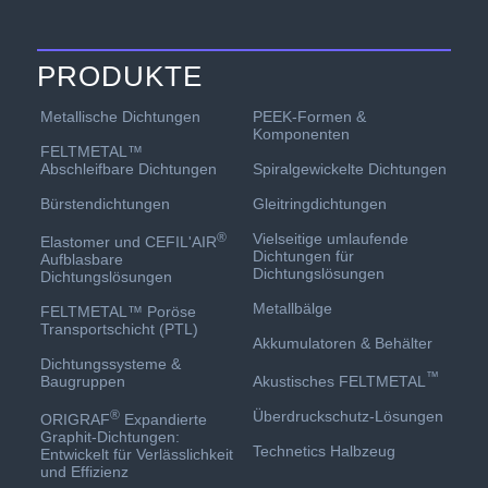
PRODUKTE
PEEK-Formen &
Metallische Dichtungen
Komponenten
FELTMETAL™
Spiralgewickelte Dichtungen
Abschleifbare Dichtungen
Gleitringdichtungen
Bürstendichtungen
Vielseitige umlaufende
®
Elastomer und CEFIL'AIR
Dichtungen für
Aufblasbare
Dichtungslösungen
Dichtungslösungen
Metallbälge
FELTMETAL™ Poröse
Transportschicht (PTL)
Akkumulatoren & Behälter
Dichtungssysteme &
™
Akustisches FELTMETAL
Baugruppen
Überdruckschutz-Lösungen
®
ORIGRAF
Expandierte
Graphit-Dichtungen:
Technetics Halbzeug
Entwickelt für Verlässlichkeit
und Effizienz