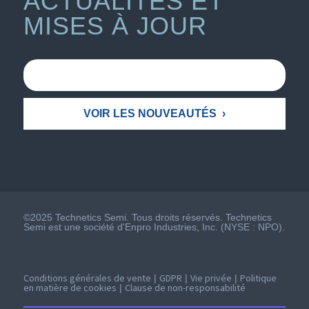
ACTUALITÉS ET
MISES À JOUR
©2025 Technetics Semi. Tous droits réservés. Technetics
Semi est une société d'Enpro Industries, Inc. (NYSE : NPO).
Conditions générales de vente
GDPR
Vie privée
Politique
|
|
|
en matière de cookies
Clause de non-responsabilité
|