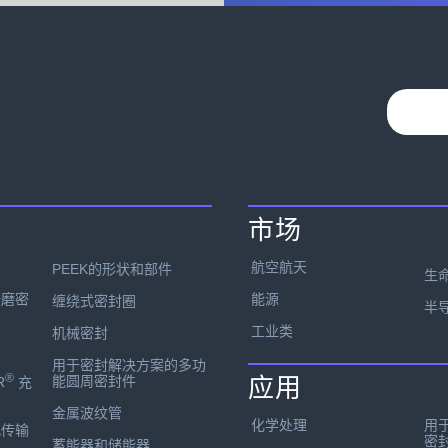
市场
航空航天
PEEK的形状和部件
生
能源
研磨密
缠绕式密封圈
半
工业类
机械密封
用于密封解决方案的多功
®
能圆周密封件
应用
R
充
金属波纹管
化学处理
用
孔传输
密
蓄能器和储能器