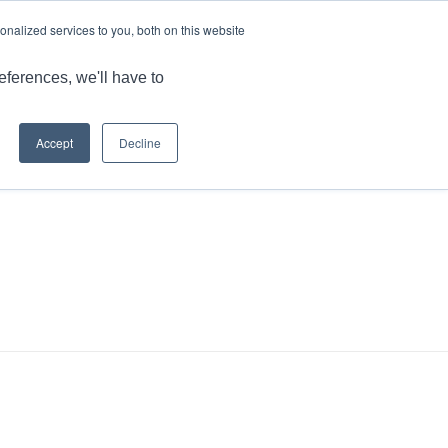
语言
文章和见解
工作机会
nalized services to you, both on this website
品
MARKET
应用
能力
资源
联系我们
eferences, we'll have to
Accept
Decline
您现在的位置：
主页
/
播客
/
获取技术：如何...