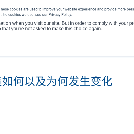
These cookies are used to improve your website experience and provide more perso
t the cookies we use, see our Privacy Policy.
关于
产
ation when you visit our site. But in order to comply with your pr
o that you're not asked to make this choice again.
造如何以及为何发生变化