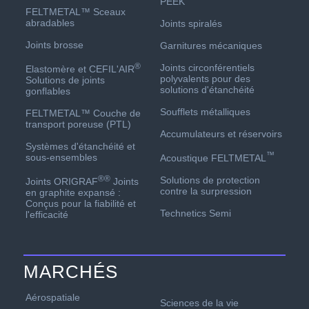
PEEK
FELTMETAL™ Sceaux
abradables
Joints spiralés
Joints brosse
Garnitures mécaniques
®
Joints circonférentiels
Elastomère et CEFIL'AIR
polyvalents pour des
Solutions de joints
solutions d'étanchéité
gonflables
Soufflets métalliques
FELTMETAL™ Couche de
transport poreuse (PTL)
Accumulateurs et réservoirs
Systèmes d'étanchéité et
™
sous-ensembles
Acoustique FELTMETAL
®
®
Solutions de protection
Joints ORIGRAF
Joints
contre la surpression
en graphite expansé :
Conçus pour la fiabilité et
Technetics Semi
l'efficacité
MARCHÉS
Aérospatiale
Sciences de la vie