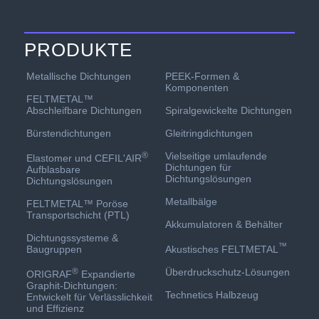
PRODUKTE
PEEK-Formen &
Metallische Dichtungen
Komponenten
FELTMETAL™
Spiralgewickelte Dichtungen
Abschleifbare Dichtungen
Gleitringdichtungen
Bürstendichtungen
Vielseitige umlaufende
®
Elastomer und CEFIL'AIR
Dichtungen für
Aufblasbare
Dichtungslösungen
Dichtungslösungen
Metallbälge
FELTMETAL™ Poröse
Transportschicht (PTL)
Akkumulatoren & Behälter
Dichtungssysteme &
™
Akustisches FELTMETAL
Baugruppen
Überdruckschutz-Lösungen
®
ORIGRAF
Expandierte
Graphit-Dichtungen:
Technetics Halbzeug
Entwickelt für Verlässlichkeit
und Effizienz