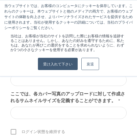
当ウェブサイトでは、お客様のコンピュータにクッキーを保存しています。こ
れらのクッキーは、本ウェブサイトと他のメディアの両方で、お客様のウェブ
サイトの体験を向上させ、よりパーソナライズされたサービスを提供するため
に使用されます。当社が使用するクッキーの詳細については、当社のプライバ
シーポリシーをご覧ください。
現在位置:
ホーム
/
ログイン
当社は、お客様が当社のサイトを訪問した際にお客様の情報を追跡す
ることはありません。しかし、あなたの好みを遵守するために、私た
ちは、あなたが再びこの選択をすることを求められないように、わず
か1つの小さなクッキーを使用する必要があります。
受け入れて下さい
衰退
ユーザー名またはEメール
*
ここでは、各カバー写真のアップロードに対して作成さ
れるサムネイルサイズを定義することができます。
*
ログイン状態を維持する