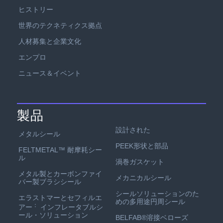
ヒストリー
世界のテクネティクス拠点
人材募集と企業文化
エンプロ
ニュース＆イベント
製品
設計された
メタルシール
PEEK形状と部品
FELTMETAL™ 耐摩耗シー
ル
渦巻ガスケット
メタル製とカーボンファイ
メカニカルシール
バー製ブラシシール
シールソリューションのた
エラストマーとセフィルエ
めの多用途円周シール
：
アー
インフレータブルシ
ール・ソリューション
BELFAB®溶接ベローズ