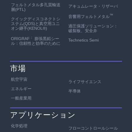
フェルトメタル多孔質輸送
アキュムレータ・リザーバ
層(PTL)
™
音響用フェルトメタル
クイックディスコネクトシ
ステム(QDS)と真空用ユニ
過圧保護ソリューション：
オン継手(KENOL®)
破裂板、安全弁
：
ORIGRAF
膨張黒鉛シー
Technetics Semi
ル：信頼性と効率のために
市場
航空宇宙
ライフサイエンス
エネルギー
半導体
一般産業用
アプリケーション
化学処理
フローコントロールシール