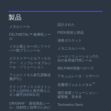
製品
設計された
メタルシール
PEEK形状と部品
FELTMETAL™ 耐摩耗シー
ル
渦巻ガスケット
メタル製とカーボンファイ
メカニカルシール
バー製ブラシシール
シールソリューションのた
エラストマーとセフィルエ
めの多用途円周シール
：
アー
インフレータブルシ
ール・ソリューション
BELFAB®溶接ベローズ
フェルトメタル多孔質輸送
アキュムレータ・リザーバ
層(PTL)
™
音響用フェルトメタル
クイックディスコネクトシ
ステム(QDS)と真空用ユニ
過圧保護ソリューション：
オン継手(KENOL®)
破裂板、安全弁
：
ORIGRAF
膨張黒鉛シー
Technetics Semi
ル：信頼性と効率のために