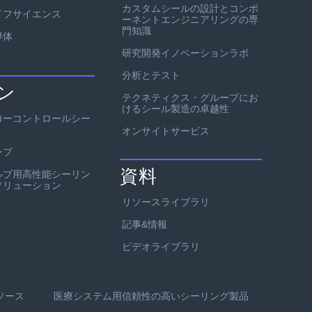
カスタムシールの設計とコンポ
イフサイエンス
ーネントエンジニアリングの専
門知識
導体
研究開発イノベーションラボ
分析とテスト
ン
テクネティクス・グループにお
けるシール製造の卓越性
ローコントロールシー
オンサイトサービス
ンプ
資料
ルブ用高性能シーリン
ソリューション
リソースライブラリ
記事&情報
ビデオライブラリ
ソース
医療システム用信頼性の高いシーリング製品