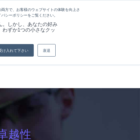
言語
記事&情報
採用情報
の両方で、お客様のウェブサイトの体験を向上さ
イバシーポリシーをご覧ください。
ーション
当社の強み
資料
お問い合わせ
ん。しかし、あなたの好み
、わずか1つの小さなクッ
現在位置:
ホーム
/
会社概要
受け入れて下さい
衰退
卓越性