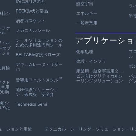
めに設計された
航空宇宙
ラ
PEEK形状と部品
エネルギー
耐摩耗シ
半
渦巻ガスケット
一般産業用
ンファ
メカニカルシール
ール
アプリケーショ
シールソリューションの
フィル
ための多用途円周シール
ータブ
化学処理
フ
ーショ
BELFAB®溶接ベローズ
ル
建設・インフラ
アキュムレータ・リザー
ポ
孔質輸
バ
産業用・航空宇宙用ター
ビン向けクリティカルシ
バ
™
音響用フェルトメタル
ーリングソリューション
グ
ネクト
真空用
過圧保護ソリューショ
L®)
ン：破裂板、安全弁
鉛シ
Technetics Semi
率のた
ューションと用途
テクニカル・シーリング・ソリューション・リ