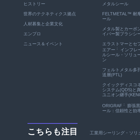
ヒストリー
メタルシール
世界のテクネティクス拠点
FELTMETAL™ 
ール
人材募集と企業文化
メタル製とカーボ
エンプロ
イバー製ブラシシ
ニュース＆イベント
エラストマーとセ
：
エアー
インフレ
ルシール・ソリュ
ン
フェルトメタル多
送層(PTL)
クイックディスコ
システム(QDS)と
ユニオン継手(KENO
：
ORIGRAF
膨張黒
ール：信頼性と効
こちらも注目
工業用シーリング・ソリ