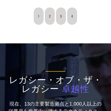
1
2
3
4
レガシー・オブ・ザ・
レガシー
卓越性
現在、13の主要製造拠点と1,000人以上の