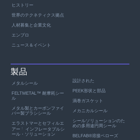
ヒストリー
世界のテクネティクス拠点
人材募集と企業文化
エンプロ
ニュース＆イベント
製品
設計された
メタルシール
PEEK形状と部品
FELTMETAL™ 耐摩耗シー
ル
渦巻ガスケット
メタル製とカーボンファイ
メカニカルシール
バー製ブラシシール
シールソリューションのた
エラストマーとセフィルエ
めの多用途円周シール
：
アー
インフレータブルシ
ール・ソリューション
BELFAB®溶接ベローズ