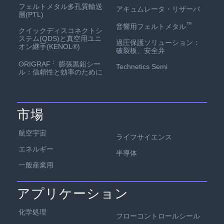
フェルトメタル多孔質輸送
アキュムレータ・リザーバ
層(PTL)
™
音響用フェルトメタル
クイックディスコネクトシ
ステム(QDS)と真空用ユニ
過圧保護ソリューション：
オン継手(KENOL®)
破裂板、安全弁
：
ORIGRAF
膨張黒鉛シー
Technetics Semi
ル：信頼性と効率のために
市場
航空宇宙
ライフサイエンス
エネルギー
半導体
一般産業用
アプリケーション
化学処理
フローコントロールシール