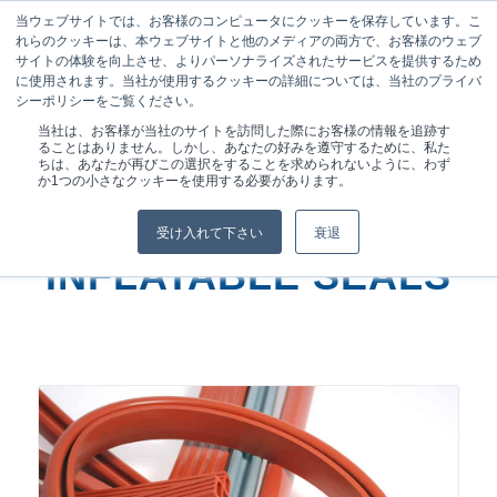
当ウェブサイトでは、お客様のコンピュータにクッキーを保存しています。こ
れらのクッキーは、本ウェブサイトと他のメディアの両方で、お客様のウェブ
サイトの体験を向上させ、よりパーソナライズされたサービスを提供するため
に使用されます。当社が使用するクッキーの詳細については、当社のプライバ
シーポリシーをご覧ください。
現在位置:
ホーム
/
当社は、お客様が当社のサイトを訪問した際にお客様の情報を追跡す
CEFIL'AIR®セフィリア 膨張シール（インフレータブルシール、ニ
ることはありません。しかし、あなたの好みを遵守するために、私た
ューマシール）
ちは、あなたが再びこの選択をすることを求められないように、わず
か1つの小さなクッキーを使用する必要があります。
CEFIL’AIR
受け入れて下さい
衰退
：
INFLATABLE SEALS