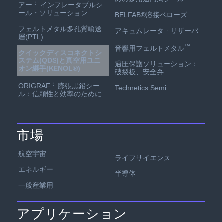
：
アー
インフレータブルシ
ール・ソリューション
BELFAB®溶接ベローズ
フェルトメタル多孔質輸送
アキュムレータ・リザーバ
層(PTL)
™
音響用フェルトメタル
クイックディスコネクトシ
ステム(QDS)と真空用ユニ
過圧保護ソリューション：
オン継手(KENOL®)
破裂板、安全弁
：
ORIGRAF
膨張黒鉛シー
Technetics Semi
ル：信頼性と効率のために
市場
航空宇宙
ライフサイエンス
エネルギー
半導体
一般産業用
アプリケーション