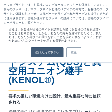
当ウェブサイトでは、お客様のコンピュータにクッキーを保存しています。こ
れらのクッキーは、本ウェブサイトと他のメディアの両方で、お客様のウェブ
サイトの体験を向上させ、よりパーソナライズされたサービスを提供するため
に使用されます。当社が使用するクッキーの詳細については、当社のプライバ
シーポリシーをご覧ください。
現在位置:
ホーム
/
製品
/
当社は、お客様が当社のサイトを訪問した際にお客様の情報を追跡す
クイックディスコネクトシステム(QDS)と真空用ユニオン継手
ることはありません。しかし、あなたの好みを遵守するために、私た
(KENOL®)
ちは、あなたが再びこの選択をすることを求められないように、わず
か1つの小さなクッキーを使用する必要があります。
クイックディスコネク
受け入れて下さい
衰退
トシステム(QDS)と真
空用ユニオン継手
(KENOL®)
要求の厳しい環境向けに設計。最も重要な時に信頼
される
過酷で高性能な環境で使用されるアプリケーション