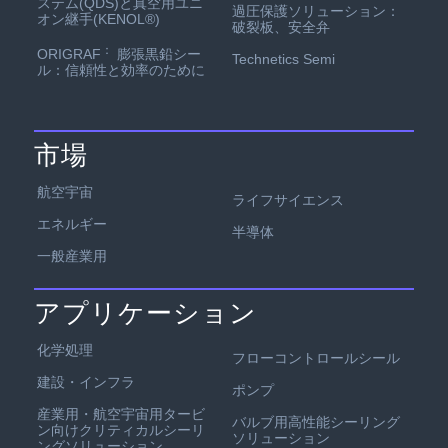
ステム(QDS)と真空用ユニ
過圧保護ソリューション：
オン継手(KENOL®)
破裂板、安全弁
：
ORIGRAF
膨張黒鉛シー
Technetics Semi
ル：信頼性と効率のために
市場
航空宇宙
ライフサイエンス
エネルギー
半導体
一般産業用
アプリケーション
化学処理
フローコントロールシール
建設・インフラ
ポンプ
産業用・航空宇宙用タービ
バルブ用高性能シーリング
ン向けクリティカルシーリ
ソリューション
ングソリューション