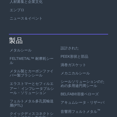
人材募集と企業文化
エンプロ
ニュース＆イベント
製品
設計された
メタルシール
PEEK形状と部品
FELTMETAL™ 耐摩耗シー
ル
渦巻ガスケット
メタル製とカーボンファイ
メカニカルシール
バー製ブラシシール
シールソリューションのた
エラストマーとセフィルエ
めの多用途円周シール
：
アー
インフレータブルシ
ール・ソリューション
BELFAB®溶接ベローズ
フェルトメタル多孔質輸送
アキュムレータ・リザーバ
層(PTL)
™
音響用フェルトメタル
クイックディスコネクトシ