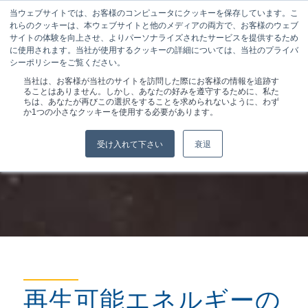
当ウェブサイトでは、お客様のコンピュータにクッキーを保存しています。こ
れらのクッキーは、本ウェブサイトと他のメディアの両方で、お客様のウェブ
サイトの体験を向上させ、よりパーソナライズされたサービスを提供するため
に使用されます。当社が使用するクッキーの詳細については、当社のプライバ
シーポリシーをご覧ください。
現在位置:
ホーム
/
マーケット＆アプリケーション
/
当社は、お客様が当社のサイトを訪問した際にお客様の情報を追跡す
再生可能エネルギー
ることはありません。しかし、あなたの好みを遵守するために、私た
ちは、あなたが再びこの選択をすることを求められないように、わず
か1つの小さなクッキーを使用する必要があります。
受け入れて下さい
衰退
再生可能エネルギーの