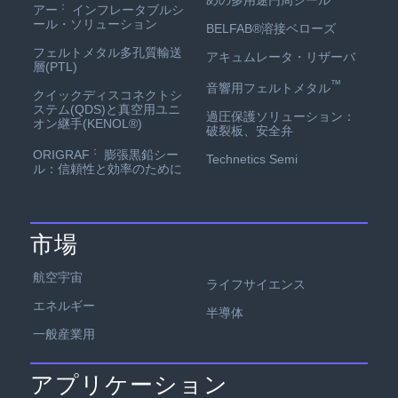
めの多用途円周シール
：
アー
インフレータブルシ
ール・ソリューション
BELFAB®溶接ベローズ
フェルトメタル多孔質輸送
アキュムレータ・リザーバ
層(PTL)
™
音響用フェルトメタル
クイックディスコネクトシ
ステム(QDS)と真空用ユニ
過圧保護ソリューション：
オン継手(KENOL®)
破裂板、安全弁
：
ORIGRAF
膨張黒鉛シー
Technetics Semi
ル：信頼性と効率のために
市場
航空宇宙
ライフサイエンス
エネルギー
半導体
一般産業用
アプリケーション