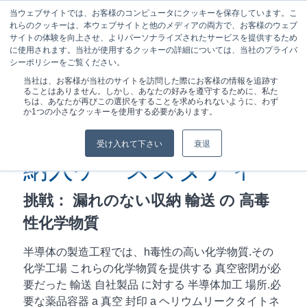
当ウェブサイトでは、お客様のコンピュータにクッキーを保存しています。こ
れらのクッキーは、本ウェブサイトと他のメディアの両方で、お客様のウェブ
サイトの体験を向上させ、よりパーソナライズされたサービスを提供するため
に使用されます。当社が使用するクッキーの詳細については、当社のプライバ
シーポリシーをご覧ください。
現在位置:
ホーム
/
半導体製造...
当社は、お客様が当社のサイトを訪問した際にお客様の情報を追跡す
ることはありません。しかし、あなたの好みを遵守するために、私た
ちは、あなたが再びこの選択をすることを求められないように、わず
か1つの小さなクッキーを使用する必要があります。
半導体製造 化学薬品
受け入れて下さい
衰退
納入ケーススタディ
挑戦：
漏れのない収納
輸送
の
高毒
性化学物質
半導体の製造工程では、h
毒性の高い化学物質
.その
化学工場
これらの化学物質を提供する
真空密閉が必
要だった
輸送
自社製品
に対する
半導体加工
場所
.必
要な薬品容器
a
真空
封印
a
ヘリウムリークタイト
ネ