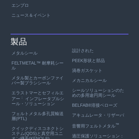
エンプロ
ニュース＆イベント
製品
設計された
メタルシール
PEEK形状と部品
FELTMETAL™ 耐摩耗シー
ル
渦巻ガスケット
メタル製とカーボンファイ
メカニカルシール
バー製ブラシシール
シールソリューションのた
エラストマーとセフィルエ
めの多用途円周シール
：
アー
インフレータブルシ
ール・ソリューション
BELFAB®溶接ベローズ
フェルトメタル多孔質輸送
アキュムレータ・リザーバ
層(PTL)
™
音響用フェルトメタル
クイックディスコネクトシ
ステム(QDS)と真空用ユニ
過圧保護ソリューション：
オン継手(KENOL®)