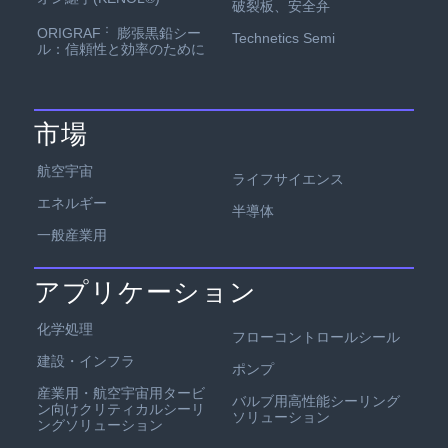
破裂板、安全弁
：
ORIGRAF
膨張黒鉛シー
Technetics Semi
ル：信頼性と効率のために
市場
航空宇宙
ライフサイエンス
エネルギー
半導体
一般産業用
アプリケーション
化学処理
フローコントロールシール
建設・インフラ
ポンプ
産業用・航空宇宙用タービ
バルブ用高性能シーリング
ン向けクリティカルシーリ
ソリューション
ングソリューション