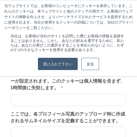
当ウェブサイトでは、お客様のコンピュータにクッキーを保存しています。こ
れらのクッキーは、本ウェブサイトと他のメディアの両方で、お客様のウェブ
サイトの体験を向上させ、よりパーソナライズされたサービスを提供するため
に使用されます。当社が使用するクッキーの詳細については、当社のプライバ
シーポリシーをご覧ください。
現在位置:
ホーム
/
登録
当社は、お客様が当社のサイトを訪問した際にお客様の情報を追跡す
ることはありません。しかし、あなたの好みを遵守するために、私た
ちは、あなたが再びこの選択をすることを求められないように、わず
か1つの小さなクッキーを使用する必要があります。
受け入れて下さい
衰退
ログインページにアクセスすると、いくつかの代替ログ
イン方法との互換性を補助するために、一時的なクッキ
ーが設定されます。このクッキーは個人情報を含まず、
1時間後に失効します。
*
ここでは、各プロフィール写真のアップロード時に作成
されるサムネイルサイズを定義することができます。