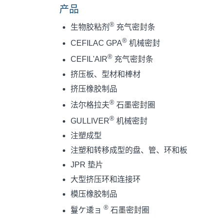
产品
®
生物胶粘剂
充气密封条
®
CEFILAC GPA
机械密封
®
CEFIL'AIR
充气密封条
挤压板、型材和棒材
挤压橡胶制品
®
法尔格拉夫
石墨密封圈
®
GULLIVER
机械密封
注塑成型
注塑和转移成型的盘、管、环和板
JPR 垫片
大型挤压环和连接环
模压橡胶制品
®
鬘ケ逶ョ
石墨密封圈