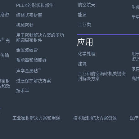
航空航天
PEEK的形状和部件
生
能源
研磨密
缠绕式密封圈
半
工业类
机械密封
用于密封解决方案的多功
®
能圆周密封件
应用
R
充
金属波纹管
化学处理
用
孔传输
密
蓄能器和储能器
建筑
泵
™
声学金属毡
工业和航空涡轮机关键密
封解决方案
高
过压保护解决方案
墨密封
性和效
技术半
有
工业密封解决方案和用途
技术密封解决方案资源
医疗