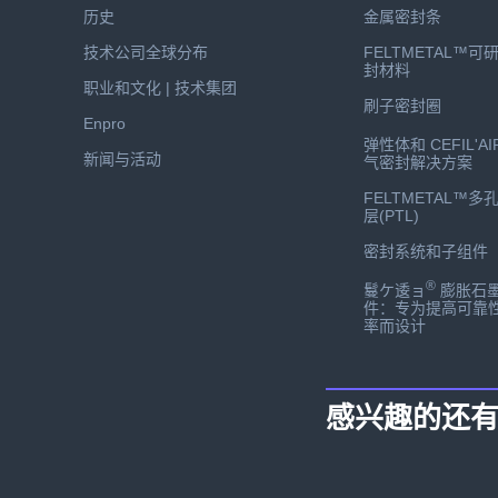
历史
金属密封条
技术公司全球分布
FELTMETAL™可
封材料
职业和文化 | 技术集团
刷子密封圈
Enpro
弹性体和 CEFIL'AI
新闻与活动
气密封解决方案
FELTMETAL™多
层(PTL)
密封系统和子组件
®
鬘ケ逶ョ
膨胀石
件：专为提高可靠
率而设计
感兴趣的还