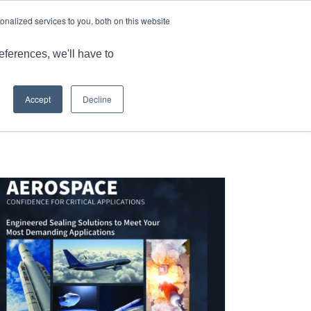
语言
文章和见解
工作机会
nalized services to you, both on this website
品
MARKET
应用
能力
资源
联系我们
eferences, we'll have to
Accept
Decline
您现在的位置：
主页
/
金属密封条
/
HELICOFLEX®