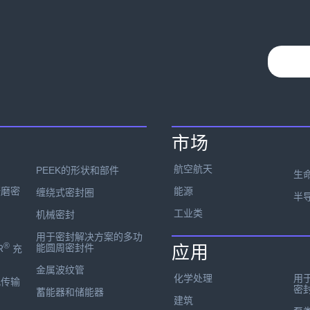
市场
航空航天
PEEK的形状和部件
生
能源
研磨密
缠绕式密封圈
半
工业类
机械密封
用于密封解决方案的多功
®
能圆周密封件
应用
R
充
金属波纹管
化学处理
用
孔传输
密
蓄能器和储能器
建筑