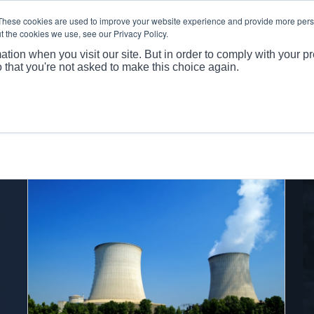
These cookies are used to improve your website experience and provide more perso
t the cookies we use, see our Privacy Policy.
关于
产
ation when you visit our site. But in order to comply with your pr
o that you're not asked to make this choice again.