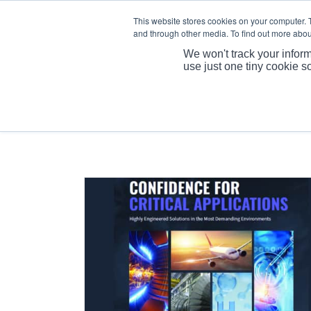
This website stores cookies on your computer. 
and through other media. To find out more abou
We won't track your inform
use just one tiny cookie s