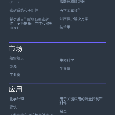
蓄能器和储能器
(PTL)
™
密封系统和子组件
声学金属毡
®
过压保护解决方案
鬘ケ逶ョ
膨胀石墨密封
件：专为提高可靠性和效率
技术半
而设计
市场
航空航天
生命科学
能源
半导体
工业类
应用
化学处理
用于关键应用的流量控制密
封件
建筑
泵类