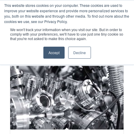
This website stores cookies on your computer. These cookies are used to
improve your website experience and provide more personalized services to
you, both on this website and through other media. To find out more about the
cookies we use, see our Privacy Policy.
We won't track your information when you visit our site. But in order to
comply with your preferences, we'll have to use just one tiny cookie so
您现在的位置：
主页
/
半导体设备室子系统
that you're not asked to make this choice again.
Accept
Decline