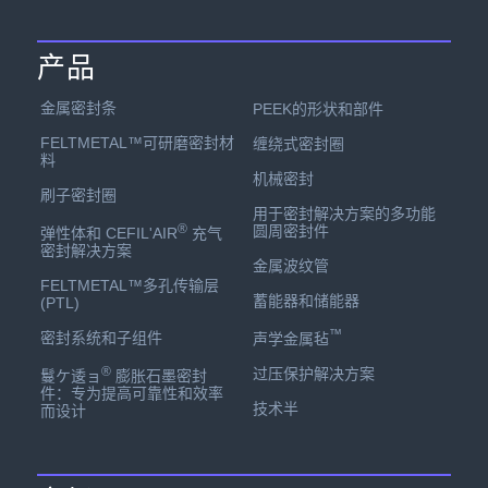
产品
金属密封条
PEEK的形状和部件
FELTMETAL™可研磨密封材
缠绕式密封圈
料
机械密封
刷子密封圈
用于密封解决方案的多功能
®
圆周密封件
弹性体和 CEFIL'AIR
充气
密封解决方案
金属波纹管
FELTMETAL™多孔传输层
蓄能器和储能器
(PTL)
™
密封系统和子组件
声学金属毡
®
过压保护解决方案
鬘ケ逶ョ
膨胀石墨密封
件：专为提高可靠性和效率
技术半
而设计