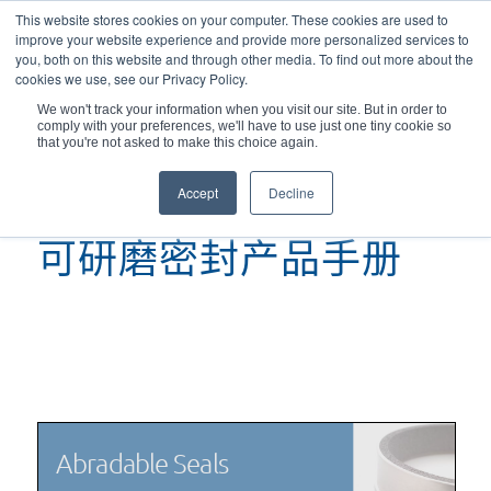
This website stores cookies on your computer. These cookies are used to
improve your website experience and provide more personalized services to
you, both on this website and through other media. To find out more about the
cookies we use, see our Privacy Policy.
We won't track your information when you visit our site. But in order to
comply with your preferences, we'll have to use just one tiny cookie so
您现在的位置：
主页
/
可研磨密封产品手册
that you're not asked to make this choice again.
Accept
Decline
可研磨密封产品手册