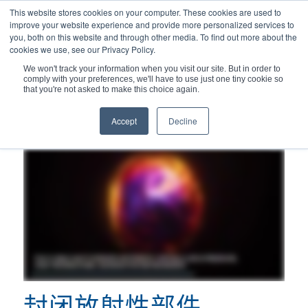
This website stores cookies on your computer. These cookies are used to
improve your website experience and provide more personalized services to
you, both on this website and through other media. To find out more about the
cookies we use, see our Privacy Policy.
We won't track your information when you visit our site. But in order to
comply with your preferences, we'll have to use just one tiny cookie so
您现在的位置：
主页
/
斗山案例研究
that you're not asked to make this choice again.
Accept
Decline
封闭放射性部件