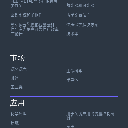
FELTMETAL™多孔传输层
蓄能器和储能器
(PTL)
™
密封系统和子组件
声学金属毡
®
过压保护解决方案
鬘ケ逶ョ
膨胀石墨密封
件：专为提高可靠性和效率
技术半
而设计
市场
航空航天
生命科学
能源
半导体
工业类
应用
化学处理
用于关键应用的流量控制密
封件
建筑
泵类