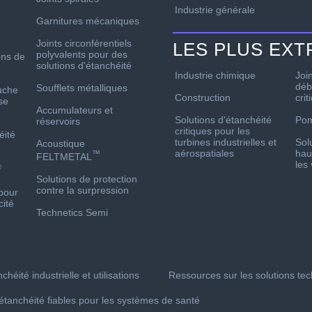
Industrie générale
Garnitures mécaniques
Joints circonférentiels
LES PLUS EX
polyvalents pour des
ons de
solutions d'étanchéité
Industrie chimique
Joi
déb
Soufflets métalliques
uche
Construction
crit
se
Accumulateurs et
Solutions d'étanchéité
Po
réservoirs
critiques pour les
éité
turbines industrielles et
Sol
Acoustique
aérospatiales
hau
™
FELTMETAL
les
®
Solutions de protection
contre la surpression
pour
cité
Technetics Semi
chéité industrielle et utilisations
Ressources sur les solutions te
étanchéité fiables pour les systèmes de santé