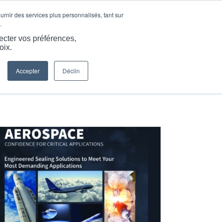
LANGUE
ARTICLES ET INFORMATIONS
CARRIÈRES
ournir des services plus personnalisés, tant sur
.
S
SERVICES
RESSOURCES
CONTACTEZ-NOUS
ecter vos préférences,
oix.
Accepter
Déclin
Vous êtes ici :
Accueil
/
Soufflets métalliques