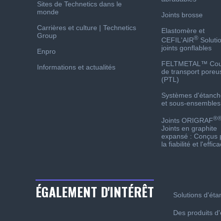
Sites de Technetics dans le
monde
Joints brosse
Carrières et culture | Technetics
Elastomère et
Group
®
CEFIL'AIR
Soluti
joints gonflables
Enpro
FELTMETAL™ Co
Informations et actualités
de transport poreu
(PTL)
Systèmes d'étanch
et sous-ensembles
®
Joints ORIGRAF
Joints en graphite
expansé : Conçus 
la fiabilité et l'effica
ÉGALEMENT D'INTÉRÊT
Solutions d'étan
Des produits d'