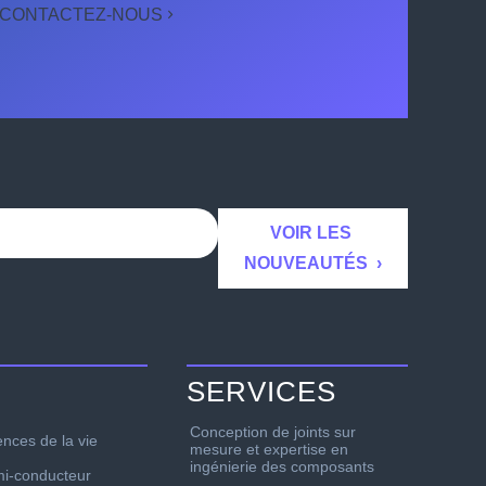
CONTACTEZ-NOUS
SERVICES
Conception de joints sur
ences de la vie
mesure et expertise en
ingénierie des composants
i-conducteur