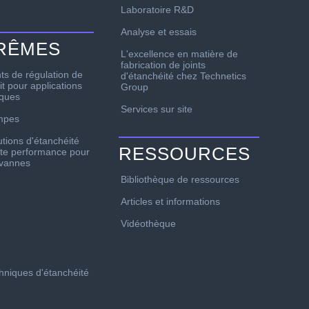
Laboratoire R&D
Analyse et essais
TRÊMES
L'excellence en matière de
fabrication de joints
nts de régulation de
d'étanchéité chez Technetics
it pour applications
Group
iques
Services sur site
mpes
utions d'étanchéité
RESSOURCES
te performance pour
 vannes
Bibliothèque de ressources
Articles et informations
Vidéothèque
chniques d'étanchéité