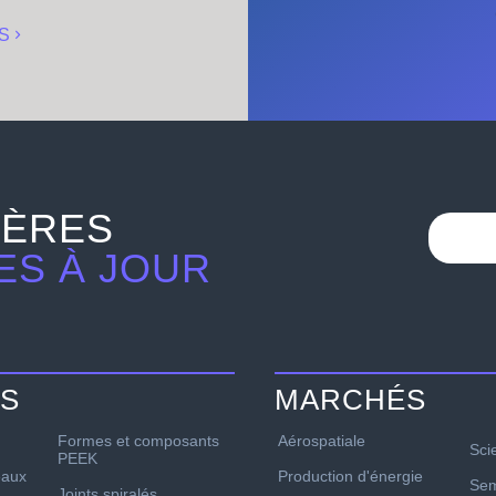
S
IÈRES
ES À JOUR
TS
MARCHÉS
Formes et composants
Aérospatiale
Sci
PEEK
Production d'énergie
aux
Sem
Joints spiralés